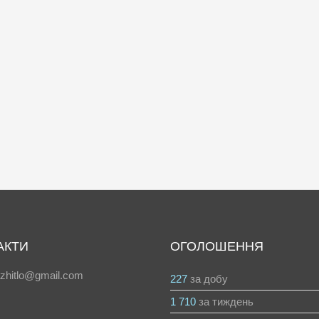
АКТИ
ОГОЛОШЕННЯ
azhitlo@gmail.com
227
за добу
1 710
за тиждень