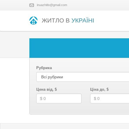
inuazhitlo@gmail.com
ЖИТЛО В
УКРАЇНІ
Рубрика
Цена від, $
Ціна до, $