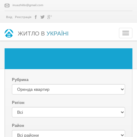
inuazhitlo@gmail.com
Вхід
Реєстрація
ЖИТЛО В
УКРАЇНІ
Рубрика
Регіон
Район