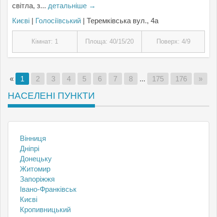
світла, з...
детальніше →
Києвi
|
Голосіївський
| Теремківська вул., 4а
Кімнат: 1
Площа: 40/15/20
Поверх: 4/9
«
1
2
3
4
5
6
7
8
...
175
176
»
НАСЕЛЕНІ ПУНКТИ
Вінниця
Дніпрі
Донецьку
Житомир
Запоріжжя
Івано-Франківськ
Києвi
Кропивницький