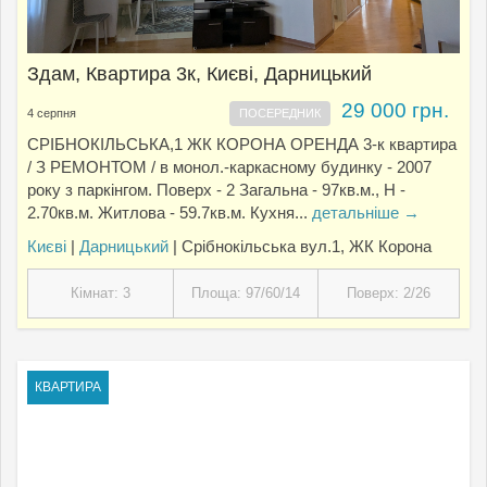
Здам, Квартира 3к, Києвi, Дарницький
29 000 грн.
4 серпня
ПОСЕРЕДНИК
СРІБНОКІЛЬСЬКА,1 ЖК КОРОНА ОРЕНДА 3-к квартира
/ З РЕМОНТОМ / в монол.-каркасному будинку - 2007
року з паркінгом. Поверх - 2 Загальна - 97кв.м., Н -
2.70кв.м. Житлова - 59.7кв.м. Кухня...
детальніше →
Києвi
|
Дарницький
| Срібнокільська вул.1, ЖК Корона
Кімнат: 3
Площа: 97/60/14
Поверх: 2/26
КВАРТИРА