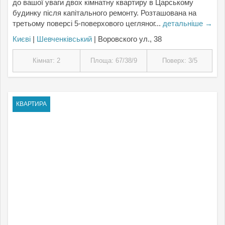
до вашої уваги двох кімнатну квартиру в Царському
будинку після капітального ремонту. Розташована на
третьому поверсі 5-поверхового цегляног...
детальніше →
Києвi
|
Шевченківський
| Воровского ул., 38
Кімнат: 2
Площа: 67/38/9
Поверх: 3/5
КВАРТИРА