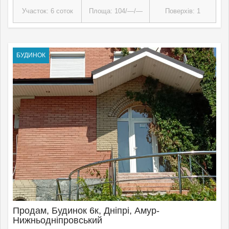
Участок: 6 соток
Площа: 104/—/—
Поверхів: 1
БУДИНОК
Продам, Будинок 6к, Дніпрі, Амур-
Нижньодніпровський