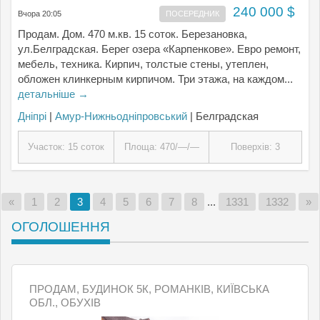
240 000 $
Вчора 20:05
ПОСЕРЕДНИК
Продам. Дом. 470 м.кв. 15 соток. Березановка,
ул.Белградская. Берег озера «Карпенкове». Евро ремонт,
мебель, техника. Кирпич, толстые стены, утеплен,
обложен клинкерным кирпичом. Три этажа, на каждом...
детальніше →
Дніпрі
|
Амур-Нижньодніпровський
| Белградская
Участок: 15 соток
Площа: 470/—/—
Поверхів: 3
«
1
2
3
4
5
6
7
8
...
1331
1332
»
ОГОЛОШЕННЯ
ПРОДАМ, БУДИНОК 5К, РОМАНКІВ, КИЇВСЬКА
ОБЛ., ОБУХІВ