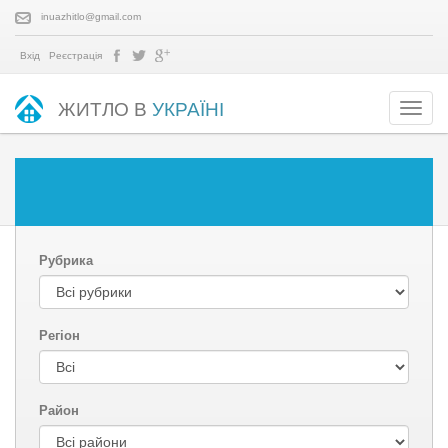
inuazhitlo@gmail.com
Вхід
Реєстрація
ЖИТЛО В
УКРАЇНІ
Рубрика
Регіон
Район