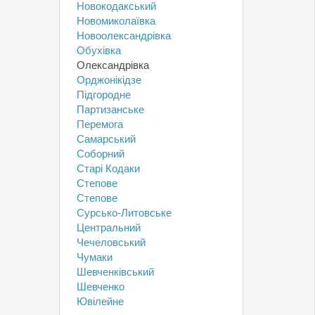
Новокодакський
Новомиколаївка
Новоолександрівка
Обухівка
Олександрівка
Орджонікідзе
Підгородне
Партизанське
Перемога
Самарський
Соборний
Старі Кодаки
Степове
Степове
Сурсько-Литовське
Центральний
Чечеловський
Чумаки
Шевченківський
Шевченко
Ювілейне