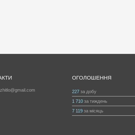
АКТИ
ОГОЛОШЕННЯ
azhitlo@gmail.com
227
за добу
1 710
за тиждень
7 119
за місяць