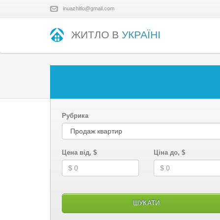
inuazhitlo@gmail.com
ЖИТЛО В
УКРАЇНІ
Рубрика
Цена від, $
Ціна до, $