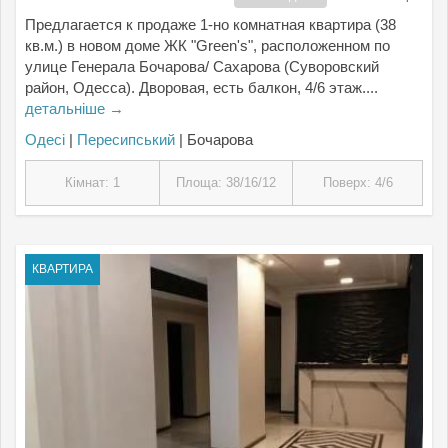
Предлагается к продаже 1-но комнатная квартира (38
кв.м.) в новом доме ЖК "Green's", расположенном по
улице Генерала Бочарова/ Сахарова (Суворовский
район, Одесса). Дворовая, есть балкон, 4/6 этаж....
детальніше →
Одесі
|
Пересипський
| Бочарова
Кімнат: 1
Площа: 38/16/12
Поверх: 4/6
КВАРТИРА