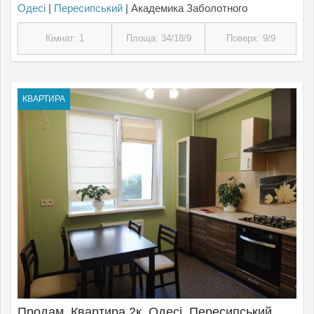
Одесі
|
Пересипський
| Академика Заболотного
Кімнат: 1
Площа: 34/18/9
Поверх: 9/9
КВАРТИРА
Продам, Квартира 2к, Одесі, Пересипський