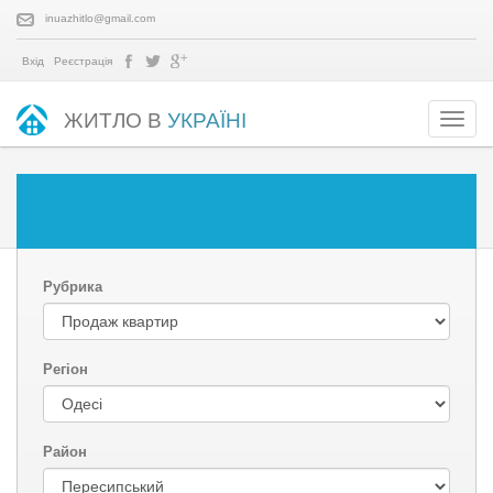
inuazhitlo@gmail.com
Вхід
Реєстрація
ЖИТЛО В
УКРАЇНІ
Рубрика
Регіон
Район