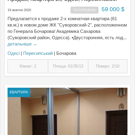
59 000 $
19 жовтня 2020
ПОСЕРЕДНИК
Предлагается к продаже 2-х комнатная квартира (61
кв.м.) в новом доме ЖК "Суворовский-2", расположенном
по Генерала Бочарова/ Академика Сахарова
(Суворовский район, Одесса). ▪Двусторонняя, есть лод...
детальніше →
Одесі
|
Пересипський
| Бочарова
Кімнат: 2
Площа: 61/35/13
Поверх: 2/10
КВАРТИРА