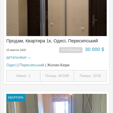
Продам, Квартира 1к, Одесі, Пересипський
30 000 $
15 жовтня 2020
ПОСЕРЕДНИК
детальніше →
Одесі
|
Пересипський
| Жолио-Кюри
Кімнат: 1
Площа: 44/19/8
Поверх: 12/16
КВАРТИРА