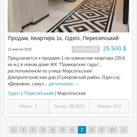
Продам, Квартира 1к, Одесі, Пересипський
25 500 $
13 жовтня 2020
ПОСЕРЕДНИК
Предлагается к продаже 1-но комнатная квартира (39,6
кв.м.) в новом доме ЖК "Приморские сады",
расположенном по улице Марсельская/
Днепропетровская дор.(Суворовский район, Одесса).
▪Дворовая, сануз...
детальніше →
Одесі
|
Пересипський
| Марсельская
Кімнат: 1
Площа: 39/15/15
Поверх: 5/14
«
1
2
3
4
5
6
7
8
9
10
»