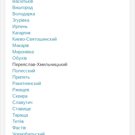
Васильків
Вишгород
Володарка
Згурівка
Ирпень
Кагарлик
Киево-Святошинский
Макарів
Миронівка
Обухів
Переяслав-Хмельницький
Полесский
Припять
Ракитнянский
Ржищев
Сквира
Славутич
Ставище
Тараща
Тетіїв
Фастів
Чорнобильский