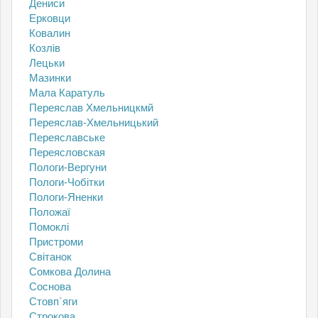
Дениси
Ерковци
Ковалин
Козлів
Лецьки
Мазинки
Мала Каратуль
Переяслав Хмельницкмй
Переяслав-Хмельницький
Переяславське
Переясловская
Пологи-Вергуни
Пологи-Чобітки
Пологи-Яненки
Положаї
Помоклі
Пристроми
Світанок
Сомкова Долина
Соснова
Стовп`яги
Строкова