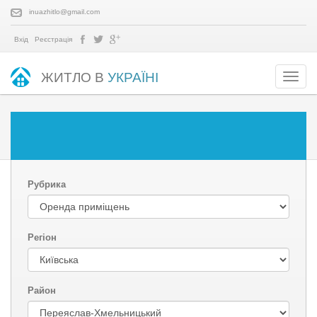
inuazhitlo@gmail.com
Вхід
Реєстрація
ЖИТЛО В
УКРАЇНІ
Рубрика
Регіон
Район