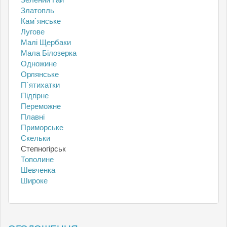
Златопль
Кам`янське
Лугове
Малі Щербаки
Мала Білозерка
Одножине
Орлянське
П`ятихатки
Підгірне
Переможне
Плавні
Приморське
Скельки
Степногірськ
Тополине
Шевченка
Широке