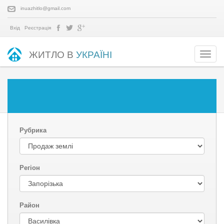
inuazhitlo@gmail.com
Вхід
Реєстрація
ЖИТЛО В
УКРАЇНІ
Рубрика
Регіон
Район