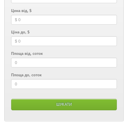
Цена від, $
Ціна до, $
Площа від, соток
Площа до, соток