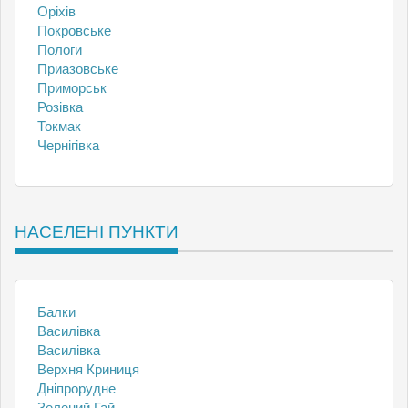
Оріхів
Покровське
Пологи
Приазовське
Приморськ
Розівка
Токмак
Чернігівка
НАСЕЛЕНІ ПУНКТИ
Балки
Василівка
Василівка
Верхня Криниця
Дніпрорудне
Зелений Гай