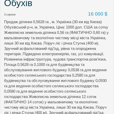
Обухів
16 000 $
3 серпня
Продаж ділянки 0,5628 га , м. Українка (30 км від Києва)
Обухівський р-н, м. Українка, Ціна: 1000 дол. США за сотку
Живописна земельна ділянка 0,56 га (ФАКТИЧНО 0,60 га) у
мальовничому та екологічно чистому місці міста Українка,
лише 30 км від Києва. Поруч ліс і річка Стугна (400 м).
Зручний асфальтований під’їзд, рівна та огороджена
територія. Підведено електроенергію, газ, усі комунікації.
Розвинена інфраструктура, чудова транспортна розв’язка.
Площа 0,5628 га 0,1000 га для будівництва та
обслуговування житлового будинку 0,0538 га для ведення
особистого селянського господарства 0,2580 га для
будівництва та обслуговування житлового будинку 0,0930
га для ведення особистого селянського господарства
0,0580 га для ведення особистого селянського
господарства Живописна земельна ділянка 12 соток
(ФАКТИЧНО 14 соток) у мальовничому та екологічно
чистому місці міста Українка, лише 30 км від Києва. Поруч
ліс і річка Стугна (400 м). Зручний асфальтований під’їзд,