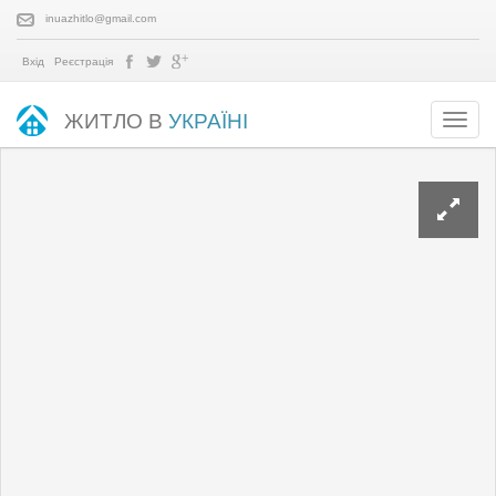
inuazhitlo@gmail.com
Вхід
Реєстрація
ЖИТЛО В
УКРАЇНІ