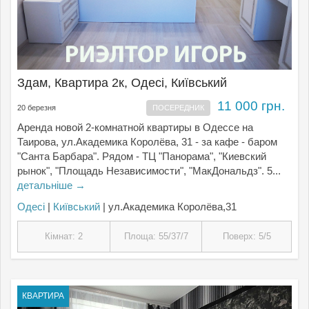
Здам, Квартира 2к, Одесі, Київський
11 000 грн.
20 березня
ПОСЕРЕДНИК
Аренда новой 2-комнатной квартиры в Одессе на
Таирова, ул.Академика Королёва, 31 - за кафе - баром
"Санта Барбара". Рядом - ТЦ "Панорама", "Киевский
рынок", "Площадь Независимости", "МакДональдз". 5...
детальніше →
Одесі
|
Київський
| ул.Академика Королёва,31
Кімнат: 2
Площа: 55/37/7
Поверх: 5/5
КВАРТИРА