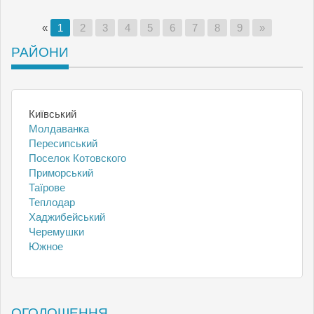
«
1
2
3
4
5
6
7
8
9
»
РАЙОНИ
Київський
Молдаванка
Пересипський
Поселок Котовского
Приморський
Таїрове
Теплодар
Хаджибейський
Черемушки
Южное
ОГОЛОШЕННЯ