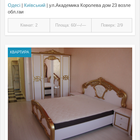
Одесі
|
Київський
| ул.Академика Королева дом 23 возле
обл.гаи
Кімнат: 2
Площа: 60/—/—
Поверх: 2/9
КВАРТИРА