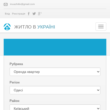
inuazhitlo@gmail.com
Вхід
Реєстрація
ЖИТЛО В
УКРАЇНІ
Рубрика
Регіон
Район