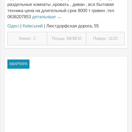
раздельные комнаты ,кровать , диван , вся бытовая
техника цена на длительный срок 8000 т гривен .тел
0636207853
детальніше →
Одесі
|
Київський
| Люстдорфская дорога, 55
Кімнат: 2
Площа: 68/38/10
Поверх: 11/22
КВАРТИРА