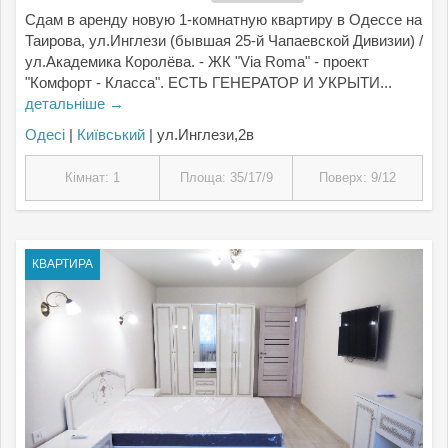
Сдам в аренду новую 1-комнатную квартиру в Одессе на
Таирова, ул.Инглези (бывшая 25-й Чапаевской Дивизии) /
ул.Академика Королёва. - ЖК "Via Roma" - проект
"Комфорт - Класса". ЕСТЬ ГЕНЕРАТОР И УКРЫТИ...
детальніше →
Одесі
|
Київський
| ул.Инглези,2в
Кімнат: 1
Площа: 35/17/9
Поверх: 9/12
КВАРТИРА