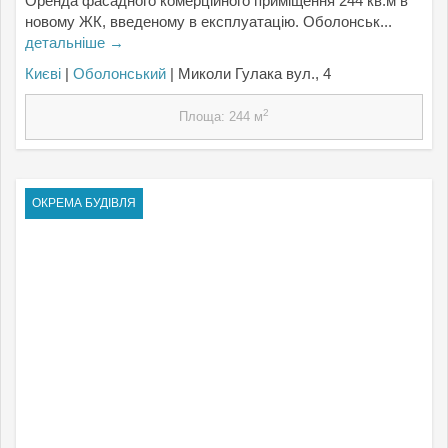
Оренда фасадного комерційного приміщення 244 кв.м в
новому ЖК, введеному в експлуатацію. Оболонськ...
детальніше →
Києвi
|
Оболонський
| Миколи Гулака вул., 4
2
Площа: 244 м
ОКРЕМА БУДІВЛЯ