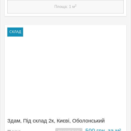
2
Площа: 1 м
СКЛАД
Здам, Під склад 2к, Києвi, Оболонський
500 грн. за м²