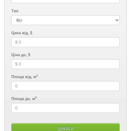
Тип
Цена від, $
Ціна до, $
2
Площа від, м
2
Площа до, м