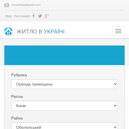
inuazhitlo@gmail.com
Вхід
Реєстрація
ЖИТЛО В
УКРАЇНІ
Рубрика
Регіон
Район