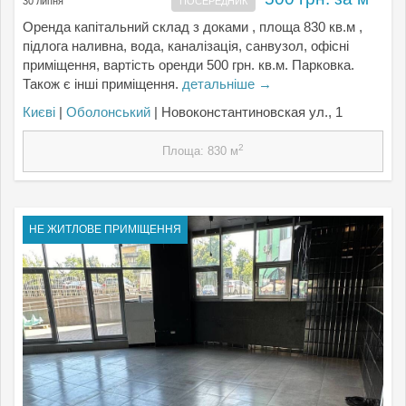
30 липня
ПОСЕРЕДНИК
Оренда капітальний склад з доками , площа 830 кв.м ,
підлога наливна, вода, каналізація, санвузол, офісні
приміщення, вартість оренди 500 грн. кв.м. Парковка.
Також є інші приміщення.
детальніше →
Києвi
|
Оболонський
| Новоконстантиновская ул., 1
2
Площа: 830 м
НЕ ЖИТЛОВЕ ПРИМІЩЕННЯ