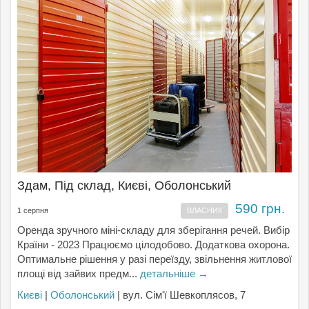
Здам, Під склад, Києвi, Оболонський
590 грн.
1 серпня
ВЛАСНИК
Оренда зручного міні-складу для зберігання речей. Вибір
Країни - 2023 Працюємо цілодобово. Додаткова охорона.
Оптимальне рішення у разі переїзду, звільнення житлової
площі від зайвих предм...
детальніше →
Києвi
|
Оболонський
| вул. Сім'ї Шевкоплясов, 7