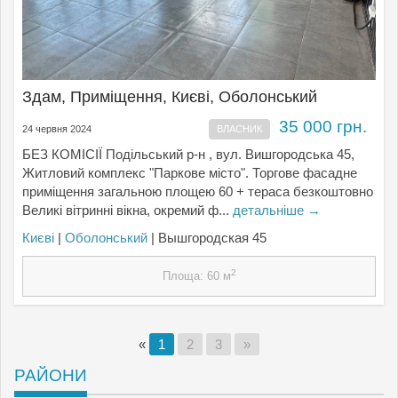
Здам, Приміщення, Києвi, Оболонський
35 000 грн.
24 червня 2024
ВЛАСНИК
БЕЗ КОМІСІЇ Подільський р-н , вул. Вишгородська 45,
Житловий комплекс "Паркове місто". Торгове фасадне
приміщення загальною площею 60 + тераса безкоштовно
Великі вітринні вікна, окремий ф...
детальніше →
Києвi
|
Оболонський
| Вышгородская 45
2
Площа: 60 м
«
1
2
3
»
РАЙОНИ