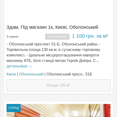
Здам, Під магазин 1к, Києвi, Оболонський
1 100 грн. за м²
3 серпня
ПОСЕРЕДНИК
- Оболонський проспект 51-Б, Оболонський район. -
Торгівельна площа 130 кв.м. в сучасному торговому
комплексі. - Ідеальне місцерозташування навпроти
магазину АТБ, біля станції метро Героїв Дніпра. С...
детальніше →
Києвi
|
Оболонський
| Оболонський просп., 51Б
2
Площа: 130 м
СКЛАД