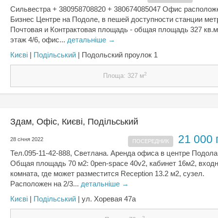
Сильвестра + 380958708820 + 380674085047 Офис располож
Бизнес Центре на Подоле, в пешей доступности станции мет
Почтовая и Контрактовая площадь - общая площадь 327 кв.м.
этаж 4/6, офис...
детальніше →
Києвi
|
Подільський
| Подольский проулок 1
2
Площа: 327 м
Здам, Офіс, Києвi, Подільський
21 000 
28 січня 2022
ПОСЕРЕДНИК
Тел.095-11-42-888, Светлана. Аренда офиса в центре Подола 
Общая площадь 70 м2: 0pen-space 40v2, кабинет 16м2, вход
комната, где может разместится Reception 13.2 м2, cузел.
Расположен на 2/3...
детальніше →
Києвi
|
Подільський
| ул. Хоревая 47а
2