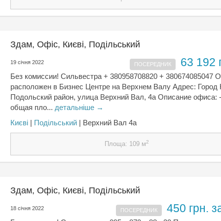
Здам, Офіс, Києвi, Подільський
63 192 
19 січня 2022
ПОСЕРЕДНИК
Без комиссии! Сильвестра + 380958708820 + 380674085047 
расположен в Бизнес Центре на Верхнем Валу Адрес: Город 
Подольский район, улица Верхний Вал, 4а Описание офиса: 
общая пло...
детальніше →
Києвi
|
Подільський
| Верхний Вал 4а
2
Площа: 109 м
Здам, Офіс, Києвi, Подільський
450 грн. з
18 січня 2022
ПОСЕРЕДНИК