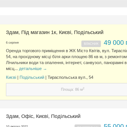
Здам, Під магазин 1к, Києвi, Подільський
49 000 
6 серпня
ВЛАСНИК
Оренда торгового приміщення в ЖК Місто Квітів, вул. Тирасп
54, на прохідному місці біля арки площею 86 кв м, з ремонтом
Лічильники води та опалення, інтернет, санвузол, панорамні в
місц...
детальніше →
Києвi
|
Подільський
| Тираспольська вул., 54
2
Площа: 86 м
Здам, Офіс, Києвi, Подільський
55 000 
10 лютого 2022