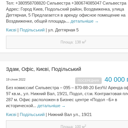
Тел: +380958708820 Сильвестра +380674085047 Сильвестра
Адрес: Город Киев, Подольский район, Воздвиженка, улица
Дегтярная, 5 Предлагается в аренду офисное помещение на
Воздвиженке, общей площадь...
детальніше →
Києвi
|
Подільський
| ул. Дегтярная 5
2
Площа: 138 м
Здам, Офіс, Києвi, Подільський
40 000 
19 січня 2022
ПОСЕРЕДНИК
Без комиссии! Сильвестра – 095 – 870-88-20 Без%! Аренда о
97 кв.м., ул. Нижний Вал, 19/21, Подол, ст.м. Контрактовая 
287 м. Офис расположен в Бизнес центре «Подол –Б» в
исторической...
детальніше →
Києвi
|
Подільський
| Нижний Вал ул., 19/21
2
Площа: 100 м