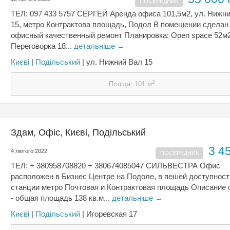
ПОСЕРЕДНИК
ТЕЛ: 097 433 5757 СЕРГЕЙ Аренда офиса 101,5м2, ул. Нижн
15, метро Контрактова площадь, Подол В помещении сделан
офисный качественный ремонт Планировка: Open space 52м
Переговорка 18...
детальніше →
Києвi
|
Подільський
| ул. Нижний Вал 15
2
Площа: 101 м
Здам, Офіс, Києвi, Подільський
3 4
4 лютого 2022
ПОСЕРЕДНИК
ТЕЛ: + 380958708820 + 380674085047 СИЛЬВЕСТРА Офис
расположен в Бизнес Центре на Подоле, в пешей доступност
станции метро Почтовая и Контрактовая площадь Описание 
- общая площадь 138 кв.м...
детальніше →
Києвi
|
Подільський
| Игоревская 17