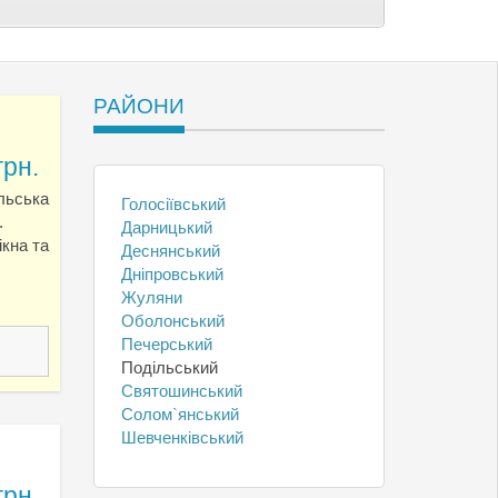
РАЙОНИ
грн.
ільська
Голосіївський
.
Дарницький
ікна та
Деснянський
Дніпровський
Жуляни
Оболонський
Печерський
Подільський
Святошинський
Солом`янський
Шевченківський
грн.