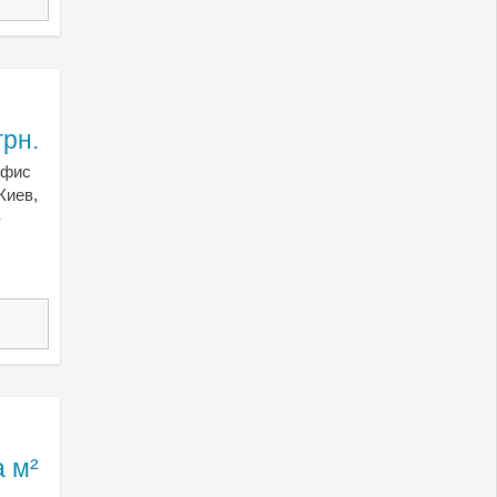
грн.
Офис
Киев,
-
а м²