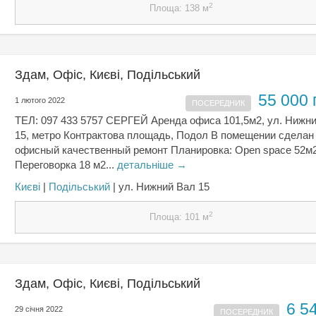
2
Площа: 138 м
Здам, Офіс, Києвi, Подільський
55 000 
1 лютого 2022
ПОСЕРЕДНИК
ТЕЛ: 097 433 5757 СЕРГЕЙ Аренда офиса 101,5м2, ул. Нижн
15, метро Контрактова площадь, Подол В помещении сделан
офисный качественный ремонт Планировка: Open space 52м
Переговорка 18 м2...
детальніше →
Києвi
|
Подільський
| ул. Нижний Вал 15
2
Площа: 101 м
Здам, Офіс, Києвi, Подільський
6 5
29 січня 2022
ПОСЕРЕДНИК