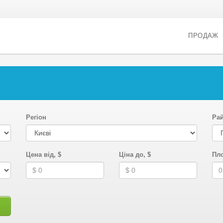
ПРОДАЖ
Регіон
Ра
Цена від, $
Ціна до, $
Пло