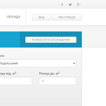
ОРЕНДА
ВХІД
РЕЄСТРАЦІЯ
РОЗМІСТИТИ ОГОЛОШЕННЯ
йон
2
2
ща від, м
Площа до, м