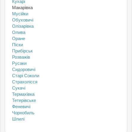
Кухарі
Макарівка
Мусійки
Обуховичі
Олізарівка
Олива
Оране
Піски
Прибірськ
Розважів
Русаки
Сидоровичі
Старі Соколи
Страхолісся
Сукачі
Термахівка
Тетерівське
Феневичі
Чорнобиль
Шпилі