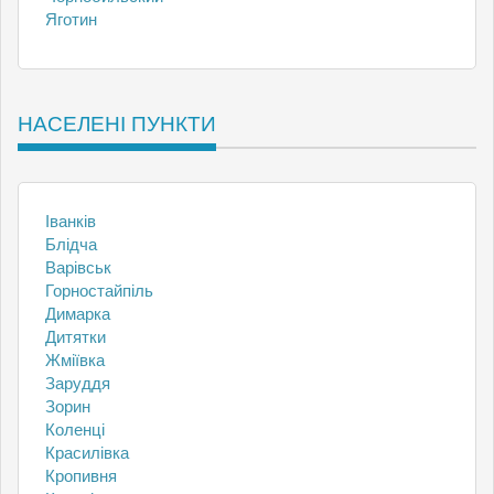
Яготин
НАСЕЛЕНІ ПУНКТИ
Іванків
Блідча
Варівськ
Горностайпіль
Димарка
Дитятки
Жміївка
Заруддя
Зорин
Коленці
Красилівка
Кропивня