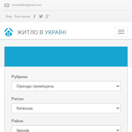
inuazhitlo@gmail.com
Вхід
Реєстрація
ЖИТЛО В
УКРАЇНІ
Рубрика
Регіон
Район