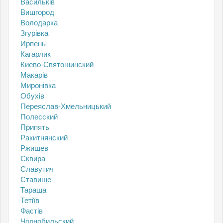
Васильків
Вишгород
Володарка
Згурівка
Ирпень
Кагарлик
Киево-Святошинский
Макарів
Миронівка
Обухів
Переяслав-Хмельницький
Полесский
Припять
Ракитнянский
Ржищев
Сквира
Славутич
Ставище
Тараща
Тетіїв
Фастів
Чорнобильский