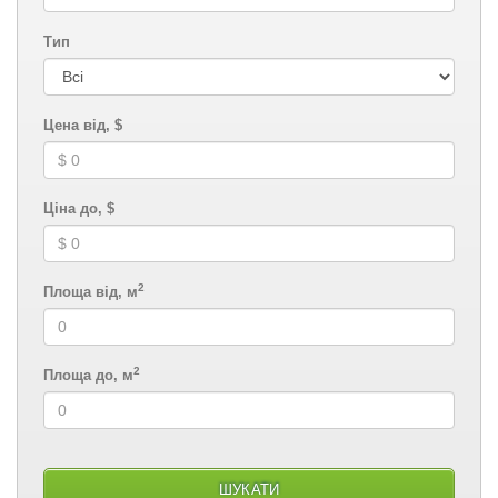
Тип
Цена від, $
Ціна до, $
2
Площа від, м
2
Площа до, м