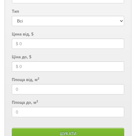
Тип
Цена від, $
Ціна до, $
2
Площа від, м
2
Площа до, м