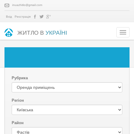
inuazhitlo@gmail.com
Вхід
Реєстрація
ЖИТЛО В
УКРАЇНІ
Рубрика
Регіон
Район