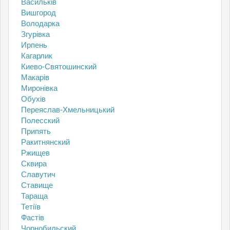
Васильків
Вишгород
Володарка
Згурівка
Ирпень
Кагарлик
Киево-Святошинский
Макарів
Миронівка
Обухів
Переяслав-Хмельницький
Полесский
Припять
Ракитнянский
Ржищев
Сквира
Славутич
Ставище
Тараща
Тетіїв
Фастів
Чорнобильский