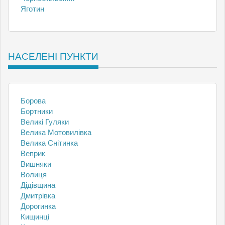
Яготин
НАСЕЛЕНІ ПУНКТИ
Борова
Бортники
Великі Гуляки
Велика Мотовилівка
Велика Снітинка
Веприк
Вишняки
Волиця
Дідівщина
Дмитрівка
Дорогинка
Кищинці