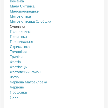
Кожанка
Мала Снітинка
Малополовецьке
Мотовилівка
Мотовилівська Слобідка
Оленівка
Паляничинці
Пилипівка
Пришивальня
Скригалівка
Томашівка
Триліси
Фастів
Фастівець
Фастовский Район
Хутір
Червона Матовиловка
Червоне
Ярошовка
Яхни