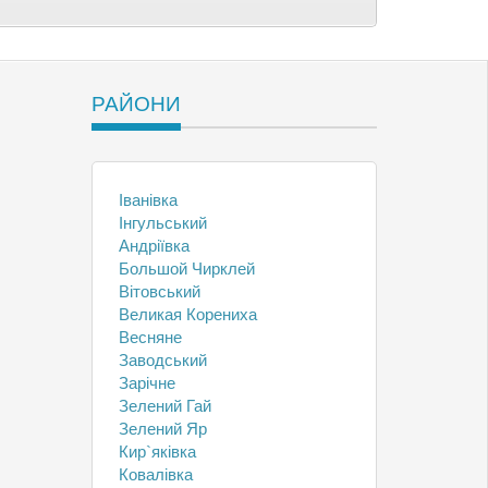
РАЙОНИ
Іванівка
Інгульський
Андріївка
Большой Чирклей
Вітовський
Великая Корениха
Весняне
Заводський
Зарічне
Зелений Гай
Зелений Яр
Кир`яківка
Ковалівка