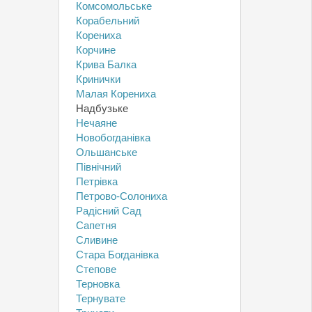
Комсомольське
Корабельний
Корениха
Корчине
Крива Балка
Кринички
Малая Корениха
Надбузьке
Нечаяне
Новобогданівка
Ольшанське
Північний
Петрівка
Петрово-Солониха
Радісний Сад
Сапетня
Сливине
Стара Богданівка
Степове
Терновка
Тернувате