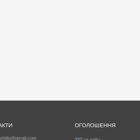
АКТИ
ОГОЛОШЕННЯ
azhitlo@gmail.com
227
за добу