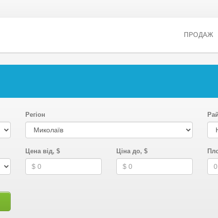
ПРОДАЖ
Регіон
Ра
Цена від, $
Ціна до, $
Пло