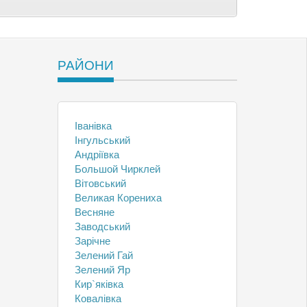
РАЙОНИ
Іванівка
Інгульський
Андріївка
Большой Чирклей
Вітовський
Великая Корениха
Весняне
Заводський
Зарічне
Зелений Гай
Зелений Яр
Кир`яківка
Ковалівка