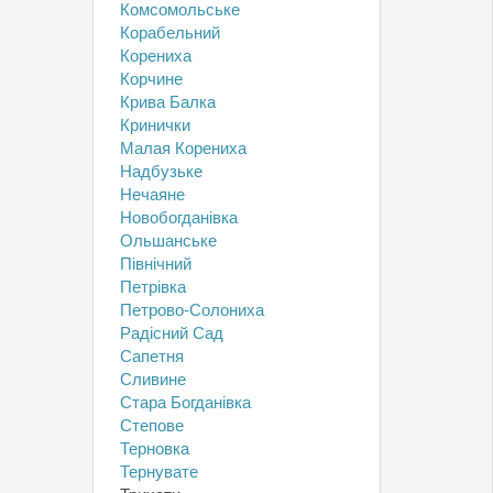
Комсомольське
Корабельний
Корениха
Корчине
Крива Балка
Кринички
Малая Корениха
Надбузьке
Нечаяне
Новобогданівка
Ольшанське
Північний
Петрівка
Петрово-Солониха
Радісний Сад
Сапетня
Сливине
Стара Богданівка
Степове
Терновка
Тернувате