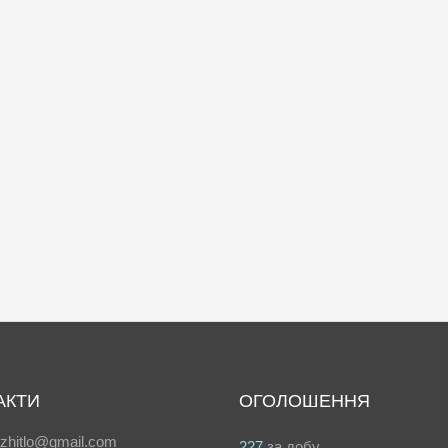
АКТИ
ОГОЛОШЕННЯ
azhitlo@gmail.com
227
за добу