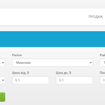
ПРОДАЖ
Регіон
Ра
Цена від, $
Ціна до, $
Пло