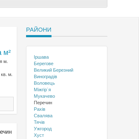
РАЙОНИ
а м²
Іршава
я м.
Берегове
Великий Березний
кв. м.
Виноградів
Воловець
Міжгір`я
Мукачево
Перечин
Рахів
Свалява
Тячів
Ужгород
речин
Хуст