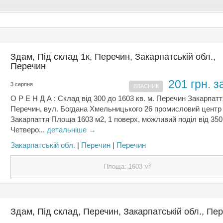
Здам, Під склад 1к, Перечин, Закарпатській обл.,
Перечин
201 грн. з
3 серпня
ВЛАСНИК
О Р Е Н Д А : Склад від 300 до 1603 кв. м. Перечин Закарпатт
Перечин, вул. Богдана Хмельницького 26 промисловий центр
Закарпаття Площа 1603 м2, 1 поверх, можливий поділ від 350 
Четверо...
детальніше →
Закарпатській обл.
|
Перечин
|
Перечин
2
Площа: 1603 м
Здам, Під склад, Перечин, Закарпатській обл., Пе