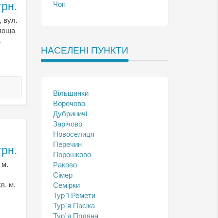
грн.
Чоп
, вул.
Площа
.
НАСЕЛЕНІ ПУНКТИ
Вільшинки
Ворочово
Дубриничі
Зарічово
Новоселиця
Перечин
грн.
Порошково
 м.
Раково
Сімер
в. м.
Семірки
Тур`ї Ремети
Тур`я Пасіка
Тур`я Поляна