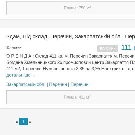
2
Площа: 750 м
Здам, Під склад, Перечин, Закарпатській обл., Пе
111 
11 червня
ВЛАСНИК
О Р Е Н Д А : Склад 411 кв. м. Перечин Закарпаття м. Перечи
Богдана Хмельницького 26 промисловий центр Закарпаття 
411 м2, 1 поверх. Нульові ворота 3,35 на 3,95 Електрика – до..
детальніше →
Закарпатській обл.
|
Перечин
|
Перечин
2
Площа: 411 м
«
1
»