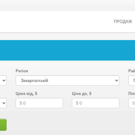
ПРОДАЖ
Регіон
Ра
Цена від, $
Ціна до, $
Пло