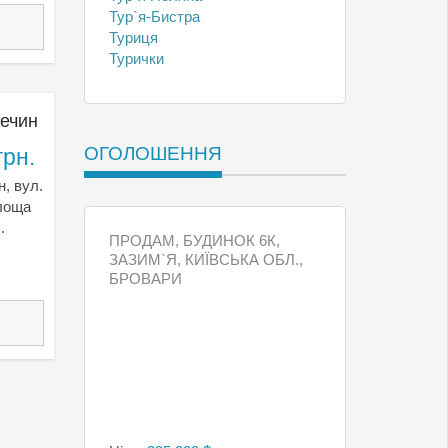
Тур`я-Бистра
Туриця
Турички
речин
ОГОЛОШЕННЯ
грн.
н, вул.
Площа
.
ПРОДАМ, БУДИНОК 6К,
ЗАЗИМ`Я, КИЇВСЬКА ОБЛ.,
БРОВАРИ