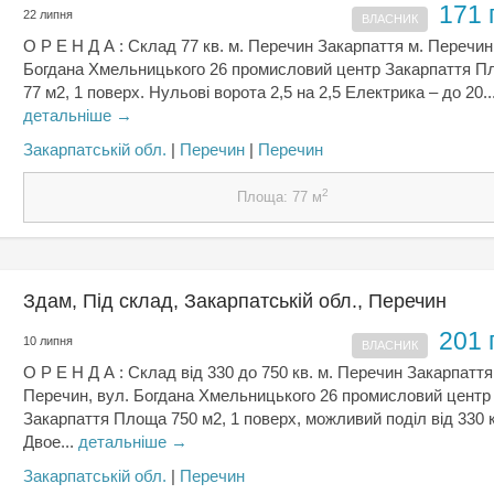
171 
22 липня
ВЛАСНИК
О Р Е Н Д А : Склад 77 кв. м. Перечин Закарпаття м. Перечин
Богдана Хмельницького 26 промисловий центр Закарпаття 
77 м2, 1 поверх. Нульові ворота 2,5 на 2,5 Електрика – до 20..
детальніше →
Закарпатській обл.
|
Перечин
|
Перечин
2
Площа: 77 м
Здам, Під склад, Закарпатській обл., Перечин
201 
10 липня
ВЛАСНИК
О Р Е Н Д А : Склад від 330 до 750 кв. м. Перечин Закарпаття
Перечин, вул. Богдана Хмельницького 26 промисловий центр
Закарпаття Площа 750 м2, 1 поверх, можливий поділ від 330 к
Двое...
детальніше →
Закарпатській обл.
|
Перечин