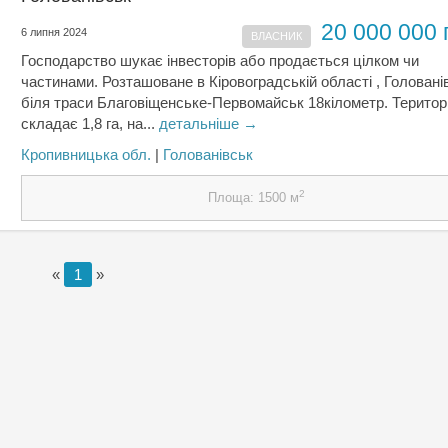
20 000 000 
6 липня 2024
ВЛАСНИК
Господарство шукає інвесторів або продається цілком чи
частинами. Розташоване в Кіровоградській області , Голованів
біля траси Благовіщенське-Первомайськ 18кілометр. Територ
складає 1,8 га, на...
детальніше →
Кропивницька обл.
|
Голованівськ
2
Площа: 1500 м
«
1
»