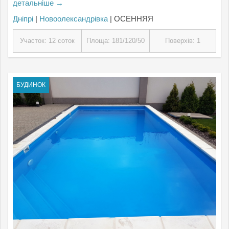
детальніше →
Дніпрі
|
Новоолександрівка
| ОСЕННЯЯ
Участок: 12 соток
Площа: 181/120/50
Поверхів: 1
БУДИНОК