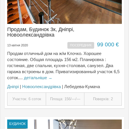
Продам, Будинок 3к, Дніпрі,
Новоолександрівка
99 000 €
13 квітня 2020
ПОСЕРЕДНИК
Продам отличный дом на ж/м Клочко. Хорошее
состояние. Общая площадь 156 м2. Планировка :
гостиная, две спальни, кухня-столовая, санузел. Два
гаража встроены в дом. Приватизированный участок 6,5
соток....
детальніше →
Дніпрі
|
Новоолександрівка
| Лебедева-Кумача
Участок: 6 соток
Площа: 156/—/—
Поверхів: 2
БУДИНОК