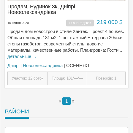
Продам, Будинок 3к, Дніпрі,
Новоолександрівка
219 000 $
10 квітня 2020
ПОСЕРЕДНИК
Продам дом новострой в стиле Хайтек. Проект 4 houses.
Общая площадь 181 м2. 1-но этажный + терраса 30м.кв.
стены газобетон, современный стиль, дорогие
материалы, качественные работы. Планировка: Гости...
детальніше →
Дніпрі
|
Новоолександрівка
| ОСЕННЯЯ
Участок: 12 соток
Площа: 181/—/—
Поверхів: 1
«
1
»
РАЙОНИ