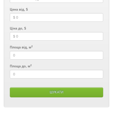
Цена від, $
Ціна до, $
2
Площа від, м
2
Площа до, м