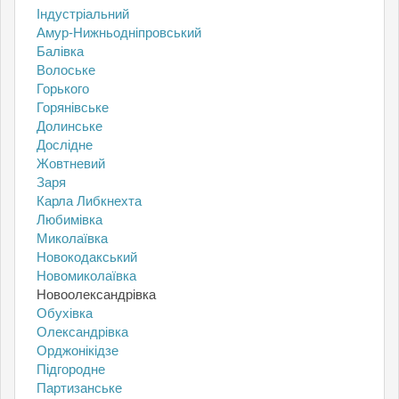
Індустріальний
Амур-Нижньодніпровський
Балівка
Волоське
Горького
Горянівське
Долинське
Дослідне
Жовтневий
Заря
Карла Либкнехта
Любимівка
Миколаївка
Новокодакський
Новомиколаївка
Новоолександрівка
Обухівка
Олександрівка
Орджонікідзе
Підгородне
Партизанське