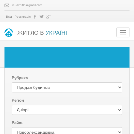
inuazhitlo@gmail.com
Вхід
Реєстрація
ЖИТЛО В
УКРАЇНІ
Рубрика
Регіон
Район