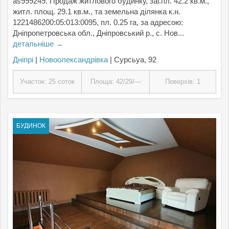
as999249. Продаж житлового будинку, заг.пл. 42.2 кв.м.,
житл. площ. 29.1 кв.м., та земельна ділянка к.н.
1221486200:05:013:0095, пл. 0.25 га, за адресою:
Дніпропетровська обл., Дніпровський р., с. Нов...
детальніше →
Дніпрі
|
Новоолександрівка
| Сурсьуа, 92
Участок: 25 соток
Площа: 42/29/—
Поверхів: 1
БУДИНОК