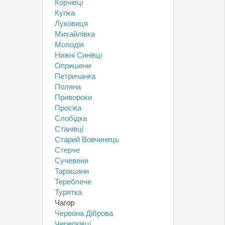
Корчівці
Купка
Луковиця
Михайлівка
Молодія
Нижні Синівці
Опришени
Петричанка
Поляна
Привороки
Просіка
Слобідка
Станівці
Старий Вовчинець
Стерче
Сучевени
Тарашани
Тереблече
Турятка
Чагор
Червона Діброва
Черепківці