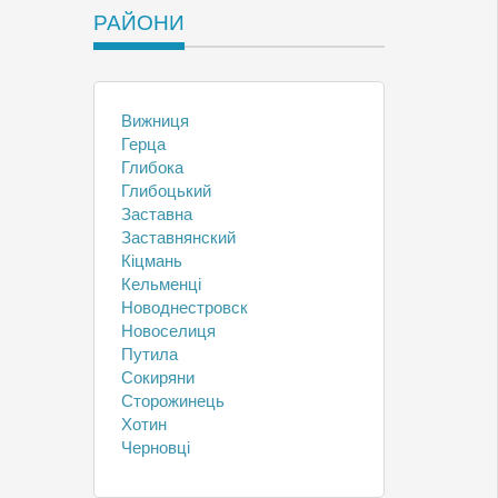
РАЙОНИ
Вижниця
Герца
Глибока
Глибоцький
Заставна
Заставнянский
Кіцмань
Кельменці
Новоднестровск
Новоселиця
Путила
Сокиряни
Сторожинець
Хотин
Черновці