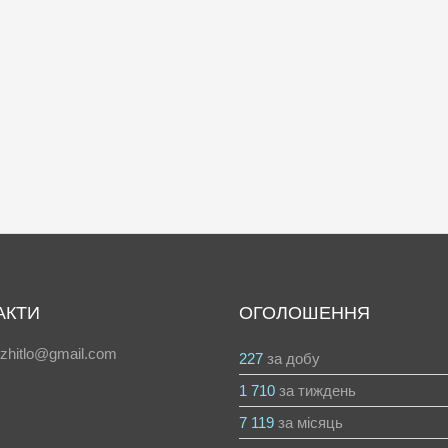
АКТИ
ОГОЛОШЕННЯ
azhitlo@gmail.com
227
за добу
1 710
за тиждень
7 119
за місяць