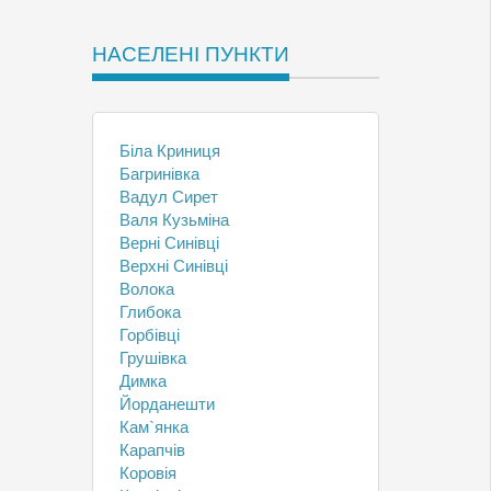
НАСЕЛЕНІ ПУНКТИ
Біла Криниця
Багринівка
Вадул Сирет
Валя Кузьміна
Верні Синівці
Верхні Синівці
Волока
Глибока
Горбівці
Грушівка
Димка
Йорданешти
Кам`янка
Карапчів
Коровія