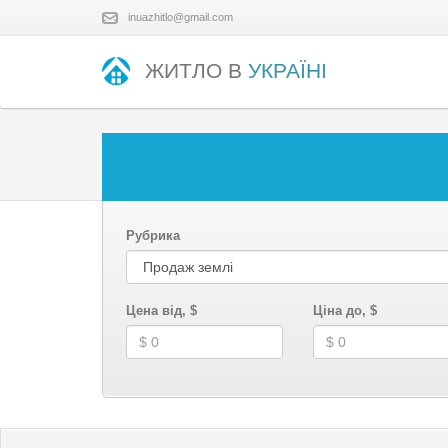
inuazhitlo@gmail.com
ЖИТЛО В
УКРАЇНІ
Рубрика
Цена від, $
Ціна до, $