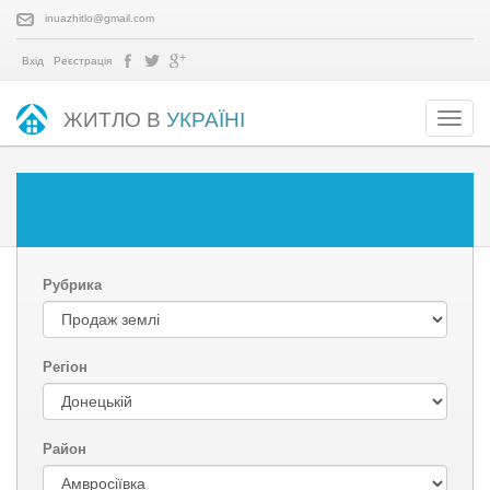
inuazhitlo@gmail.com
Вхід
Реєстрація
ЖИТЛО В
УКРАЇНІ
Рубрика
Регіон
Район