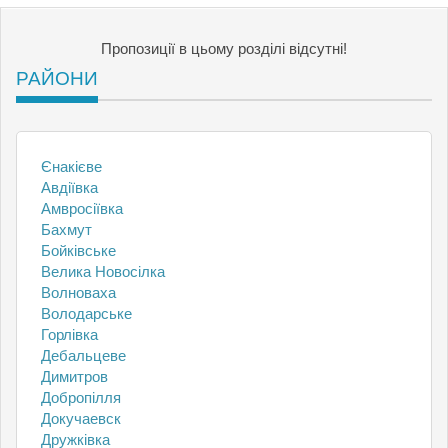
Пропозиції в цьому розділі відсутні!
РАЙОНИ
Єнакієве
Авдіївка
Амвросіївка
Бахмут
Бойківське
Велика Новосілка
Волноваха
Володарське
Горлівка
Дебальцеве
Димитров
Добропілля
Докучаевск
Дружківка