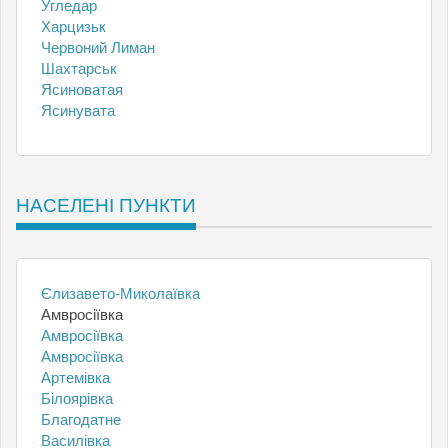
Угледар
Харцизьк
Червоний Лиман
Шахтарськ
Ясиноватая
Ясинувата
НАСЕЛЕНІ ПУНКТИ
Єлизавето-Миколаївка
Амвросіївка
Амвросіївка
Амвросіївка
Артемівка
Білоярівка
Благодатне
Василівка