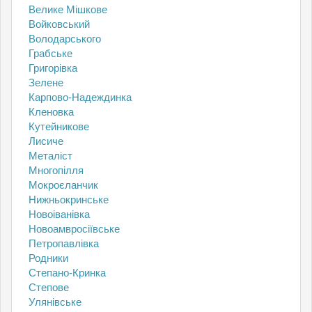
Велике Мішкове
Войковський
Володарського
Грабське
Григорівка
Зелене
Карпово-Надеждинка
Кленовка
Кутейникове
Лисиче
Металіст
Многопілля
Мокроєланчик
Нижньокринське
Новоіванівка
Новоамвросіївське
Петропавлівка
Родники
Степано-Кринка
Степове
Улянівське