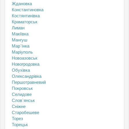
Ждановка
Константиновка
Костянтинівка
Краматорськ
Лиман
Макіївка
Мангуш
Мар`їнка
Маріуполь
Новоазовськ
Новогродовка
Обухівка
Олександрівка
Першотравневий
Покровськ
Селидове
Слов`янськ
Сніжне
Старобешеве
Торез
Торецьк