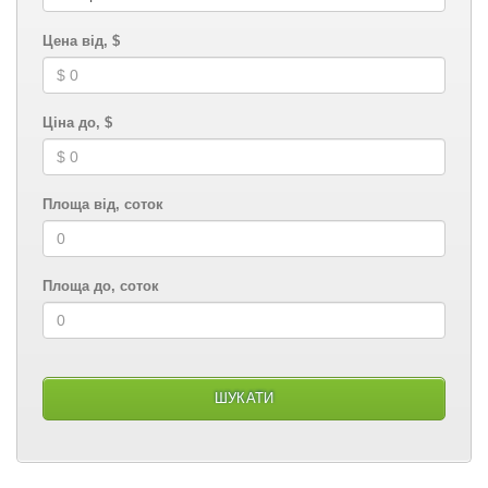
Цена від, $
Ціна до, $
Площа від, соток
Площа до, соток