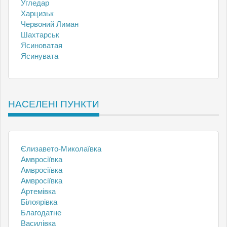
Угледар
Харцизьк
Червоний Лиман
Шахтарськ
Ясиноватая
Ясинувата
НАСЕЛЕНІ ПУНКТИ
Єлизавето-Миколаївка
Амвросіївка
Амвросіївка
Амвросіївка
Артемівка
Білоярівка
Благодатне
Василівка