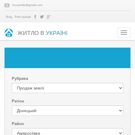
inuazhitlo@gmail.com
Вхід
Реєстрація
ЖИТЛО В
УКРАЇНІ
Рубрика
Регіон
Район