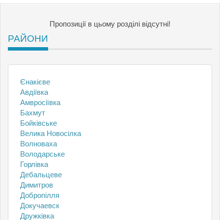
Пропозиції в цьому розділі відсутні!
РАЙОНИ
Єнакієве
Авдіївка
Амвросіївка
Бахмут
Бойківське
Велика Новосілка
Волноваха
Володарське
Горлівка
Дебальцеве
Димитров
Добропілля
Докучаевск
Дружківка