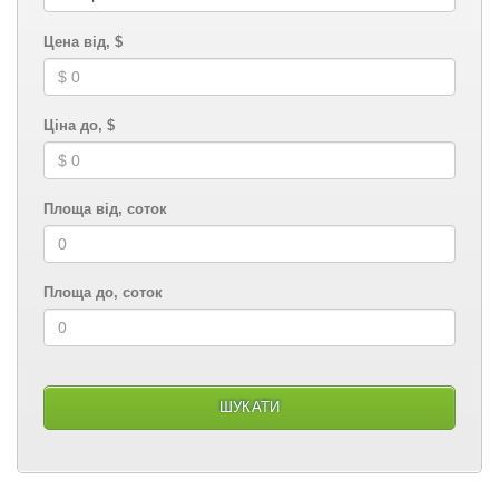
Цена від, $
Ціна до, $
Площа від, соток
Площа до, соток