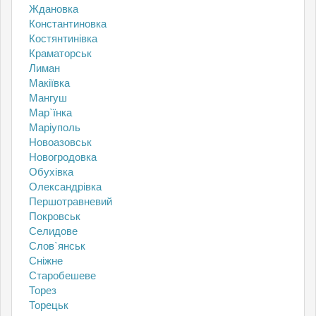
Ждановка
Константиновка
Костянтинівка
Краматорськ
Лиман
Макіївка
Мангуш
Мар`їнка
Маріуполь
Новоазовськ
Новогродовка
Обухівка
Олександрівка
Першотравневий
Покровськ
Селидове
Слов`янськ
Сніжне
Старобешеве
Торез
Торецьк