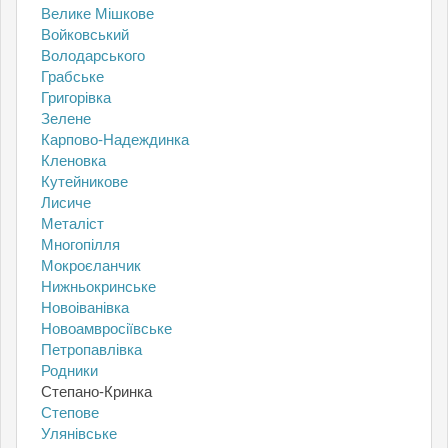
Велике Мішкове
Войковський
Володарського
Грабське
Григорівка
Зелене
Карпово-Надеждинка
Кленовка
Кутейникове
Лисиче
Металіст
Многопілля
Мокроєланчик
Нижньокринське
Новоіванівка
Новоамвросіївське
Петропавлівка
Родники
Степано-Кринка
Степове
Улянівське