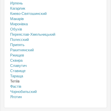
Ирпень
Кагарлик
Киево-Святошинский
Макарів
Миронівка
Обухів
Переяслав-Хмельницький
Полесский
Припять
Ракитнянский
Ржищев
Сквира
Славутич
Ставище
Тараща
Тетіїв
Фастів
Чорнобильский
Яготин