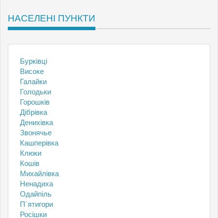
НАСЕЛЕНІ ПУНКТИ
Бурківці
Високе
Галайки
Голодьки
Горошків
Дібрівка
Денихівка
Звонячье
Кашперівка
Клюки
Кошів
Михайлівка
Ненадиха
Одайпіль
П`ятигори
Росішки