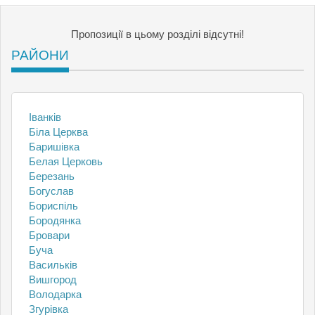
Пропозиції в цьому розділі відсутні!
РАЙОНИ
Іванків
Біла Церква
Баришівка
Белая Церковь
Березань
Богуслав
Бориспіль
Бородянка
Бровари
Буча
Васильків
Вишгород
Володарка
Згурівка