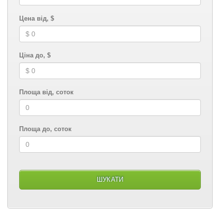
Цена від, $
Ціна до, $
Площа від, соток
Площа до, соток