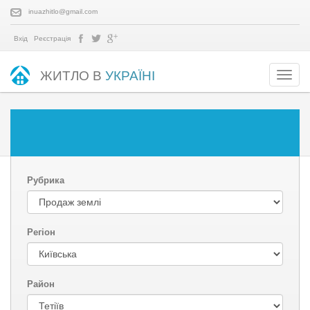
inuazhitlo@gmail.com
Вхід
Реєстрація
ЖИТЛО В
УКРАЇНІ
Рубрика
Регіон
Район