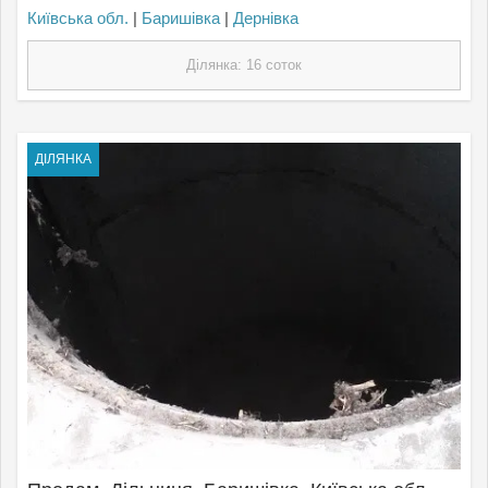
Київська обл.
|
Баришівка
|
Дернівка
Ділянка: 16 соток
ДІЛЯНКА