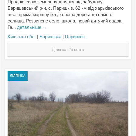
Продаю свою земельну ділянку під забудову.
Баришевський р-н, с. Паришків. 62 км від харьківського
ш-с., пряма маршрутка , хороша дорога до самого
селища. Розвинене село, школа, новий дитячий садок.
Га...
детальніше →
Київська обл.
|
Баришівка
|
Паришків
Ділянка: 25 соток
ДІЛЯНКА