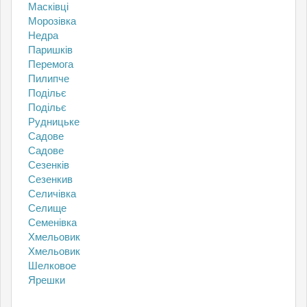
Масківці
Морозівка
Недра
Паришків
Перемога
Пилипче
Подільє
Подільє
Рудницьке
Садове
Садове
Сезенків
Сезенкив
Селичівка
Селище
Семенівка
Хмельовик
Хмельовик
Шелковое
Ярешки