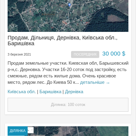
Продам, Дільниця, Дернівка, Київська обл.,
Баришівка
30 000 $
3 березня 2021
ПОСЕРЕДНИК
Продам земельные участки. Киевская обл, Барышевский
р-н,с. Дерновка. Участки 16-20 соток под застройку, есть
смежные, рядом есть жилые дома. Очень красивое
место, рядом лес. До Киева 50 к...
детальніше →
Київська обл.
|
Баришівка
|
Дернівка
Ділянка: 100 соток
ДІЛЯНКА