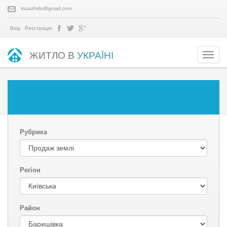
inuazhitlo@gmail.com
Вхід
Реєстрація
ЖИТЛО В
УКРАЇНІ
Рубрика
Регіон
Район