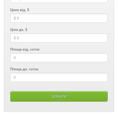
Цена від, $
Ціна до, $
Площа від, соток
Площа до, соток