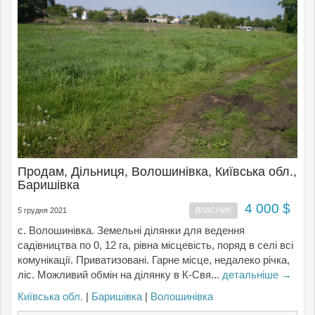
Продам, Дільниця, Волошинівка, Київська обл.,
Баришівка
4 000 $
5 грудня 2021
ВЛАСНИК
с. Волошинівка. Земельні ділянки для ведення
садівництва по 0, 12 га, рівна місцевість, поряд в селі всі
комунікації. Приватизовані. Гарне місце, недалеко річка,
ліс. Можливий обмін на ділянку в К-Свя...
детальніше →
Київська обл.
|
Баришівка
|
Волошинівка