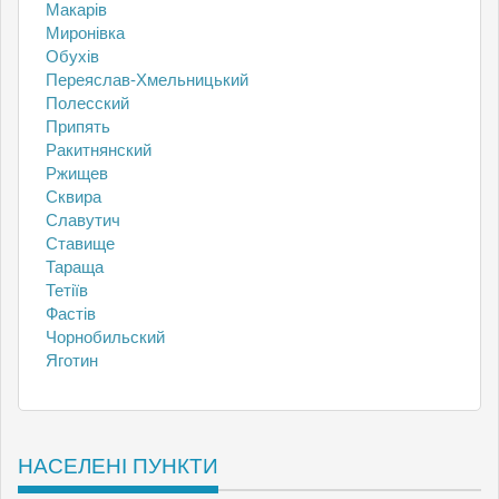
Макарів
Миронівка
Обухів
Переяслав-Хмельницький
Полесский
Припять
Ракитнянский
Ржищев
Сквира
Славутич
Ставище
Тараща
Тетіїв
Фастів
Чорнобильский
Яготин
НАСЕЛЕНІ ПУНКТИ