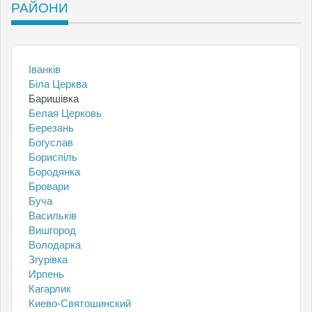
РАЙОНИ
Іванків
Біла Церква
Баришівка
Белая Церковь
Березань
Богуслав
Бориспіль
Бородянка
Бровари
Буча
Васильків
Вишгород
Володарка
Згурівка
Ирпень
Кагарлик
Киево-Святошинский