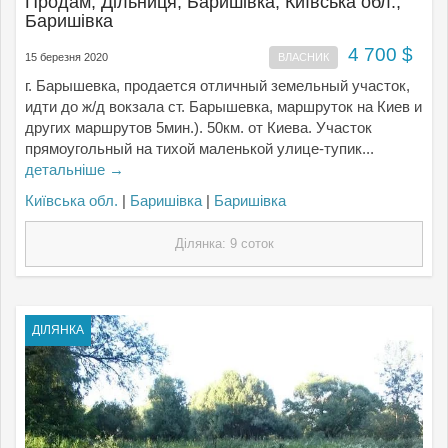
Продам, Дільниця, Баришівка, Київська обл.,
Баришівка
4 700 $
15 березня 2020
ВЛАСНИК
г. Барышевка, продается отличный земельный участок,
идти до ж/д вокзала ст. Барышевка, маршруток на Киев и
других маршрутов 5мин.). 50км. от Киева. Участок
прямоугольный на тихой маленькой улице-тупик...
детальніше →
Київська обл.
|
Баришівка
|
Баришівка
Ділянка: 9 соток
ДІЛЯНКА