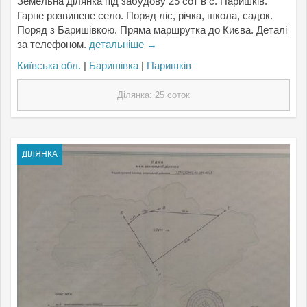
Земельна ділянка під забудову 25 сот в с. Паришків.
Гарне розвинене село. Поряд ліс, річка, школа, садок.
Поряд з Баришівкою. Пряма маршрутка до Києва. Деталі
за телефоном.
детальніше →
Київська обл.
|
Баришівка
|
Паришків
Ділянка: 25 соток
ДІЛЯНКА