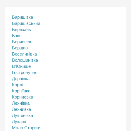
Баришівка
Баришівський
Березань
Бзів
Бориспіль
Борщив
Веселинівка
Волошинівка
В’Юнище
Гостролуччя
Дернівка
Коржі
Корніївка
Корниевка
Лехнівка
Лехнивка
Лук`янівка
Лукаші
Мала Стариця