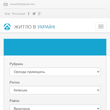
inuazhitlo@gmail.com
Вхід
Реєстрація
ЖИТЛО В
УКРАЇНІ
Рубрика
Регіон
Район