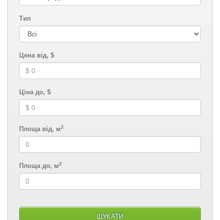
Тип
Цена від, $
Ціна до, $
2
Площа від, м
2
Площа до, м