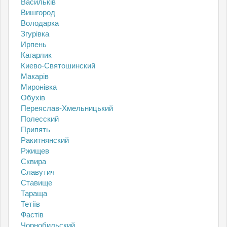
Васильків
Вишгород
Володарка
Згурівка
Ирпень
Кагарлик
Киево-Святошинский
Макарів
Миронівка
Обухів
Переяслав-Хмельницький
Полесский
Припять
Ракитнянский
Ржищев
Сквира
Славутич
Ставище
Тараща
Тетіїв
Фастів
Чорнобильский