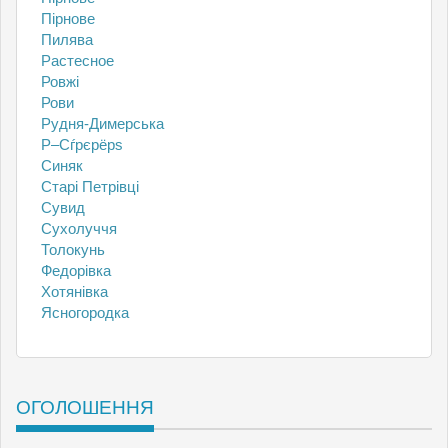
Пірнове
Пилява
Растесное
Ровжі
Рови
Рудня-Димерська
Р–Сѓрєрёрѕ
Синяк
Старі Петрівці
Сувид
Сухолуччя
Толокунь
Федорівка
Хотянівка
Ясногородка
ОГОЛОШЕННЯ