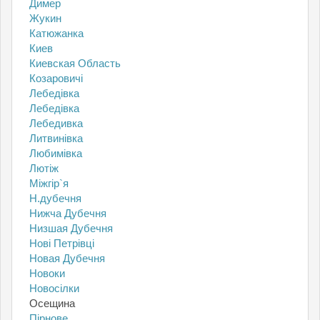
Димер
Жукин
Катюжанка
Киев
Киевская Область
Козаровичі
Лебедівка
Лебедівка
Лебедивка
Литвинівка
Любимівка
Лютіж
Міжгір`я
Н.дубечня
Нижча Дубечня
Низшая Дубечня
Нові Петрівці
Новая Дубечня
Новоки
Новосілки
Осещина
Пірнове