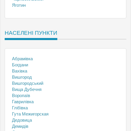
Яготин
НАСЕЛЕНІ ПУНКТИ
Абрамівка
Богдани
Вахівка
Вишгород
Вишгородський
Вища Дубечня
Воропаїв
Гаврилівка
Глібівка
Гута Межигорская
Дедовица
Демидів