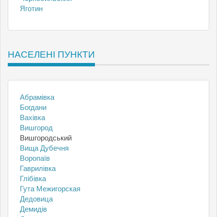
Яготин
НАСЕЛЕНІ ПУНКТИ
Абрамівка
Богдани
Вахівка
Вишгород
Вишгородський
Вища Дубечня
Воропаїв
Гаврилівка
Глібівка
Гута Межигорская
Дедовица
Демидів