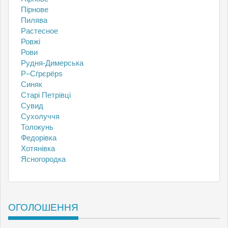
Пірнове
Пилява
Растесное
Ровжі
Рови
Рудня-Димерська
Р–Сѓрєрёрѕ
Синяк
Старі Петрівці
Сувид
Сухолуччя
Толокунь
Федорівка
Хотянівка
Ясногородка
ОГОЛОШЕННЯ