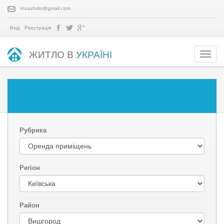
inuazhitlo@gmail.com
Вхід
Реєстрація
ЖИТЛО В
УКРАЇНІ
Рубрика
Регіон
Район