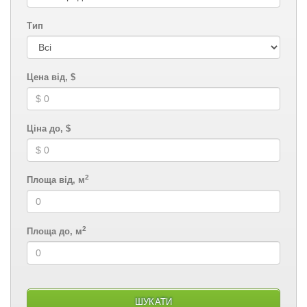
Тип
Цена від, $
Ціна до, $
2
Площа від, м
2
Площа до, м