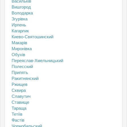
Васильків
Вишгород
Володарка
Згурівка
Ирпень
Кагарлик
Киево-Святошинский
Макарів
Миронівка
Обухів
Переяслав-Хмельницький
Полесский
Припять
Ракитнянский
Ржищев
Сквира
Славутич
Ставище
Тараща
Тетіїв
Фастів
Чорнобильский