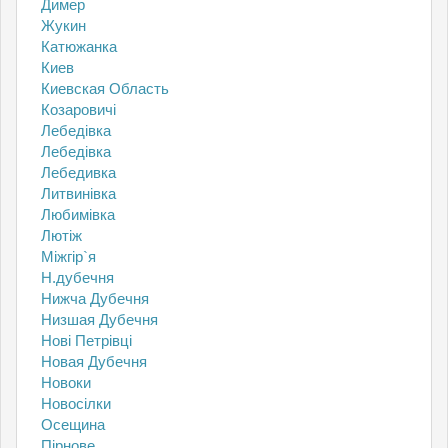
Димер
Жукин
Катюжанка
Киев
Киевская Область
Козаровичі
Лебедівка
Лебедівка
Лебедивка
Литвинівка
Любимівка
Лютіж
Міжгір`я
Н.дубечня
Нижча Дубечня
Низшая Дубечня
Нові Петрівці
Новая Дубечня
Новоки
Новосілки
Осещина
Пірнове