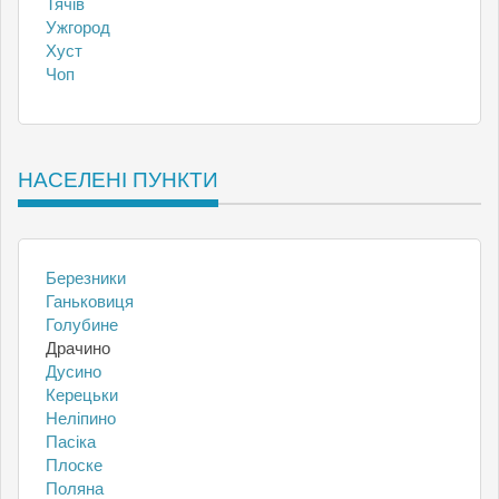
Тячів
Ужгород
Хуст
Чоп
НАСЕЛЕНІ ПУНКТИ
Березники
Ганьковиця
Голубине
Драчино
Дусино
Керецьки
Неліпино
Пасіка
Плоске
Поляна