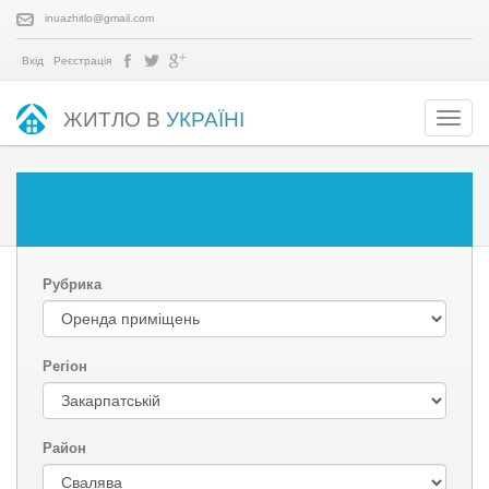
inuazhitlo@gmail.com
Вхід
Реєстрація
ЖИТЛО В
УКРАЇНІ
Рубрика
Регіон
Район