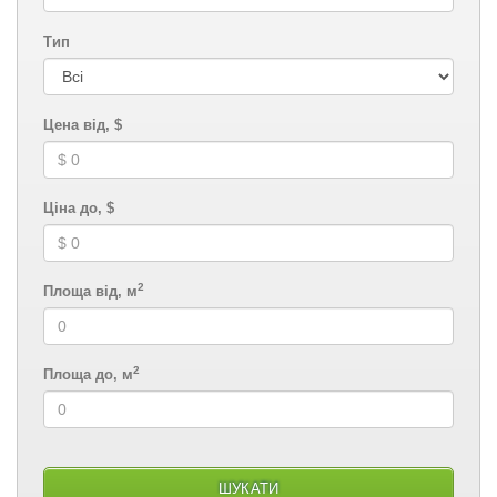
Тип
Цена від, $
Ціна до, $
2
Площа від, м
2
Площа до, м