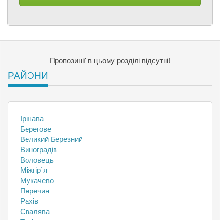
Пропозиції в цьому розділі відсутні!
РАЙОНИ
Іршава
Берегове
Великий Березний
Виноградів
Воловець
Міжгір`я
Мукачево
Перечин
Рахів
Свалява