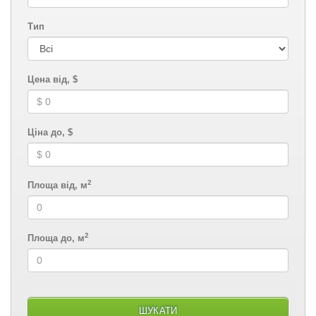
Тип
Цена від, $
Ціна до, $
2
Площа від, м
2
Площа до, м