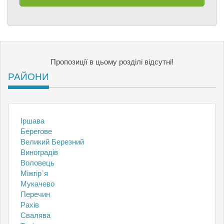
Пропозиції в цьому розділі відсутні!
РАЙОНИ
Іршава
Берегове
Великий Березний
Виноградів
Воловець
Міжгір`я
Мукачево
Перечин
Рахів
Свалява