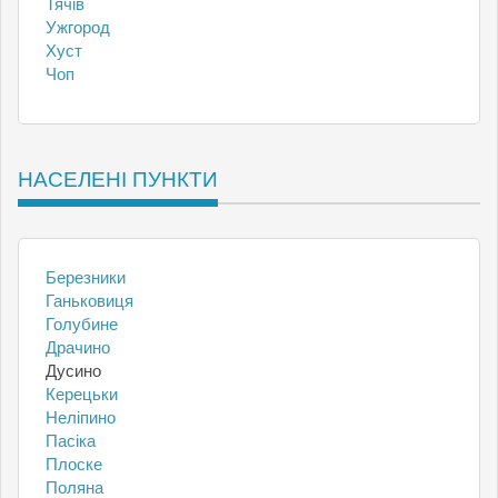
Тячів
Ужгород
Хуст
Чоп
НАСЕЛЕНІ ПУНКТИ
Березники
Ганьковиця
Голубине
Драчино
Дусино
Керецьки
Неліпино
Пасіка
Плоске
Поляна