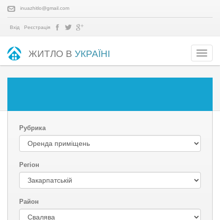
inuazhitlo@gmail.com
Вхід
Реєстрація
ЖИТЛО В
УКРАЇНІ
Рубрика
Регіон
Район