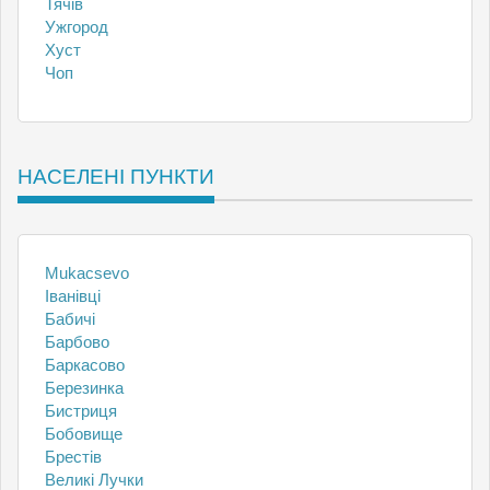
Тячів
Ужгород
Хуст
Чоп
НАСЕЛЕНІ ПУНКТИ
Mukacsevo
Іванівці
Бабичі
Барбово
Баркасово
Березинка
Бистриця
Бобовище
Брестів
Великі Лучки