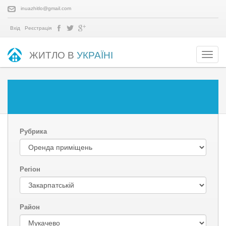
inuazhitlo@gmail.com
Вхід
Реєстрація
ЖИТЛО В
УКРАЇНІ
Рубрика
Регіон
Район