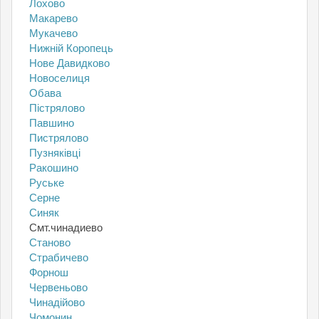
Лохово
Макарево
Мукачево
Нижній Коропець
Нове Давидково
Новоселиця
Обава
Пістрялово
Павшино
Пистрялово
Пузняківці
Ракошино
Руське
Серне
Синяк
Смт.чинадиево
Станово
Страбичево
Форнош
Червеньово
Чинадійово
Чомонин