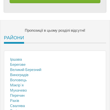
Пропозиції в цьому розділі відсутні!
РАЙОНИ
Іршава
Берегове
Великий Березний
Виноградів
Воловець
Міжгір`я
Мукачево
Перечин
Рахів
Свалява