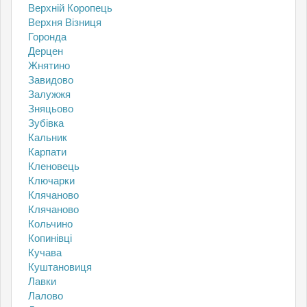
Верхній Коропець
Верхня Візниця
Горонда
Дерцен
Жнятино
Завидово
Залужжя
Зняцьово
Зубівка
Кальник
Карпати
Кленовець
Ключарки
Клячаново
Клячаново
Кольчино
Копинівці
Кучава
Куштановиця
Лавки
Лалово