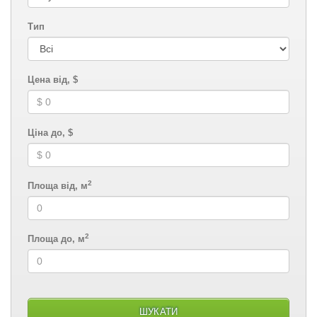
Тип
Цена від, $
Ціна до, $
2
Площа від, м
2
Площа до, м