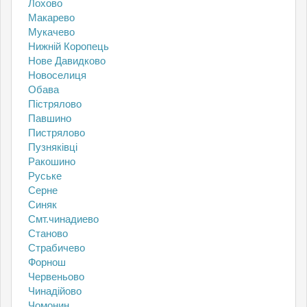
Лохово
Макарево
Мукачево
Нижній Коропець
Нове Давидково
Новоселиця
Обава
Пістрялово
Павшино
Пистрялово
Пузняківці
Ракошино
Руське
Серне
Синяк
Смт.чинадиево
Станово
Страбичево
Форнош
Червеньово
Чинадійово
Чомонин