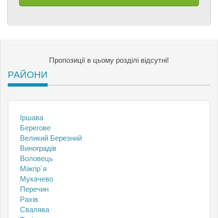
Пропозиції в цьому розділі відсутні!
РАЙОНИ
Іршава
Берегове
Великий Березний
Виноградів
Воловець
Міжгір`я
Мукачево
Перечин
Рахів
Свалява