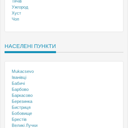
Тячів
Ужгород
Хуст
Чоп
НАСЕЛЕНІ ПУНКТИ
Mukacsevo
Іванівці
Бабичі
Барбово
Баркасово
Березинка
Бистриця
Бобовище
Брестів
Великі Лучки