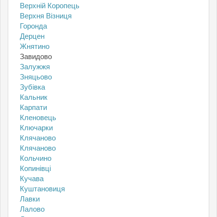
Верхній Коропець
Верхня Візниця
Горонда
Дерцен
Жнятино
Завидово
Залужжя
Зняцьово
Зубівка
Кальник
Карпати
Кленовець
Ключарки
Клячаново
Клячаново
Кольчино
Копинівці
Кучава
Куштановиця
Лавки
Лалово