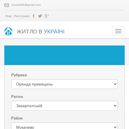
inuazhitlo@gmail.com
Вхід
Реєстрація
ЖИТЛО В
УКРАЇНІ
Рубрика
Регіон
Район