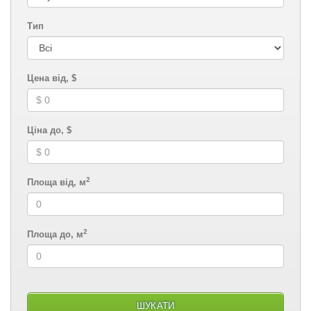
Тип
Цена від, $
Ціна до, $
2
Площа від, м
2
Площа до, м