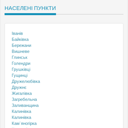
НАСЕЛЕНІ ПУНКТИ
Іванів
Байківка
Бережани
Вишневе
Глинськ
Голендри
Грушківці
Гущинці
Дружелюбівка
Дружнє
Жигалівка
Загребельна
Заливанщина
Калинівка
Калинівка
Кам`яногірка