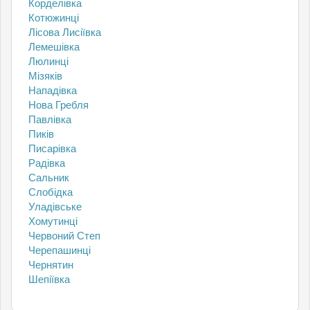
Корделівка
Котюжинці
Лісова Лисіївка
Лемешівка
Люлинці
Мізяків
Нападівка
Нова Гребля
Павлівка
Пиків
Писарівка
Радівка
Сальник
Слобідка
Уладівське
Хомутинці
Червоний Степ
Черепашинці
Чернятин
Шепіївка