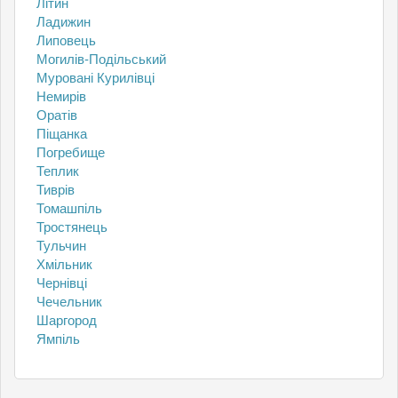
Літин
Ладижин
Липовець
Могилів-Подільський
Муровані Курилівці
Немирів
Оратів
Піщанка
Погребище
Теплик
Тиврів
Томашпіль
Тростянець
Тульчин
Хмільник
Чернівці
Чечельник
Шаргород
Ямпіль