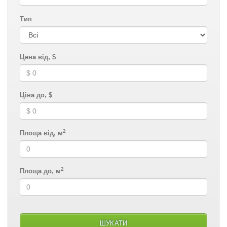
Тип
Цена від, $
Ціна до, $
2
Площа від, м
2
Площа до, м