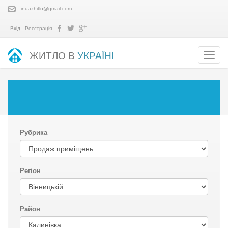
inuazhitlo@gmail.com
Вхід
Реєстрація
ЖИТЛО В
УКРАЇНІ
Рубрика
Регіон
Район