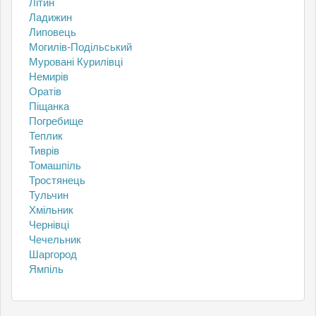
Літин
Ладижин
Липовець
Могилів-Подільський
Муровані Курилівці
Немирів
Оратів
Піщанка
Погребище
Теплик
Тиврів
Томашпіль
Тростянець
Тульчин
Хмільник
Чернівці
Чечельник
Шаргород
Ямпіль