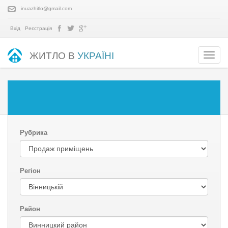
inuazhitlo@gmail.com
Вхід
Реєстрація
ЖИТЛО В
УКРАЇНІ
Рубрика
Регіон
Район