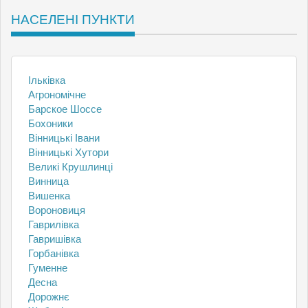
НАСЕЛЕНІ ПУНКТИ
Ільківка
Агрономічне
Барское Шоссе
Бохоники
Вінницькі Івани
Вінницькі Хутори
Великі Крушлинці
Винница
Вишенка
Вороновиця
Гаврилівка
Гавришівка
Горбанівка
Гуменне
Десна
Дорожнє