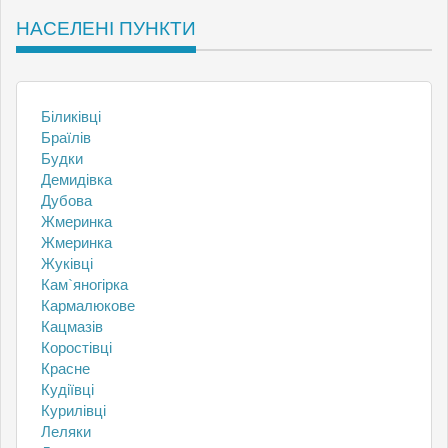
НАСЕЛЕНІ ПУНКТИ
Біликівці
Браїлів
Будки
Демидівка
Дубова
Жмеринка
Жмеринка
Жуківці
Кам`яногірка
Кармалюкове
Кацмазів
Коростівці
Красне
Кудіївці
Курилівці
Леляки