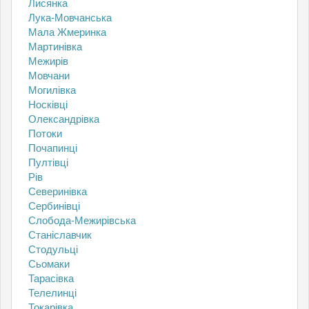
Лисянка
Лука-Мовчанська
Мала Жмеринка
Мартинівка
Межирів
Мовчани
Могилівка
Носківці
Олександрівка
Потоки
Почапинці
Пултівці
Рів
Северинівка
Сербинівці
Слобода-Межирівська
Станіславчик
Стодульці
Сьомаки
Тарасівка
Телелинці
Токарівка