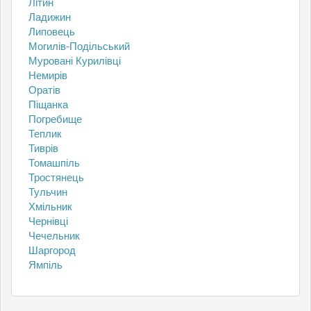
Літин
Ладижин
Липовець
Могилів-Подільський
Муровані Курилівці
Немирів
Оратів
Піщанка
Погребище
Теплик
Тиврів
Томашпіль
Тростянець
Тульчин
Хмільник
Чернівці
Чечельник
Шаргород
Ямпіль