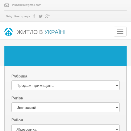
inuazhitlo@gmail.com
Вхід
Реєстрація
ЖИТЛО В
УКРАЇНІ
Рубрика
Регіон
Район