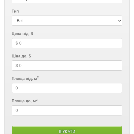
Тип
Цена від, $
Ціна до, $
2
Площа від, м
2
Площа до, м