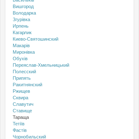
Вишгород
Володарка
Згурівка
Ирпень
Кагарлик
Киево-Святошинский
Макарів
Миронівка
Обухів
Переяслав-Хмельницький
Полесский
Припять
Ракитнянский
Ржищев
Сквира
Славутич
Ставище
Тараща
Тетіїв
Фастів
Чорнобильский