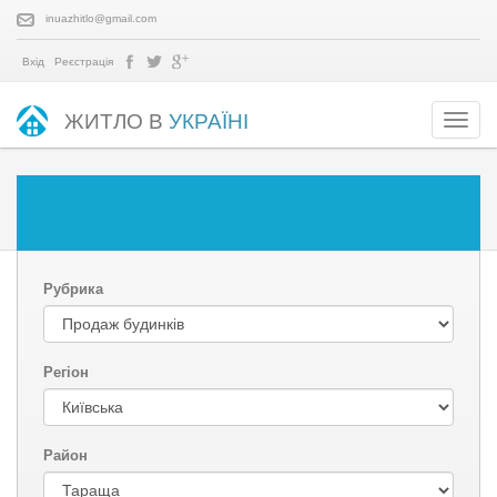
inuazhitlo@gmail.com
Вхід
Реєстрація
ЖИТЛО В
УКРАЇНІ
Рубрика
Регіон
Район