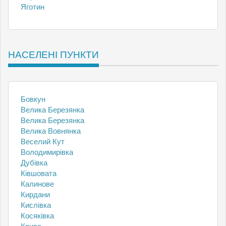
Яготин
НАСЕЛЕНІ ПУНКТИ
Бовкун
Велика Березянка
Велика Березянка
Велика Вовнянка
Веселий Кут
Володимирівка
Дубівка
Ківшовата
Калинове
Кирдани
Кислівка
Косяківка