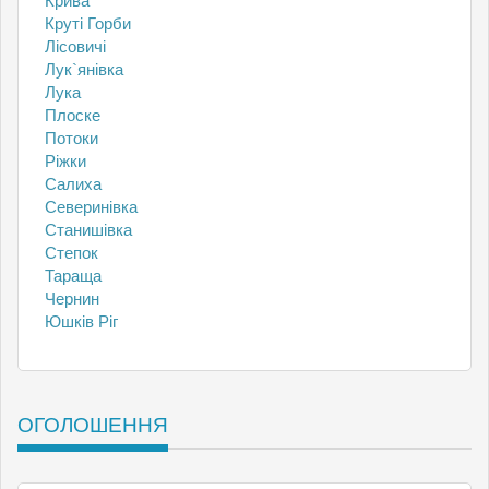
Крива
Круті Горби
Лісовичі
Лук`янівка
Лука
Плоске
Потоки
Ріжки
Салиха
Северинівка
Станишівка
Степок
Тараща
Чернин
Юшків Ріг
ОГОЛОШЕННЯ