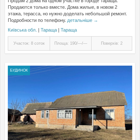
Продам 2 дома на одном участке в городе Тараща.
Продаются только вместе. Дома жилые, в новом 2
этажа, терасса, но нужно доделать небольшой ремонт.
Подробности по телефону.
детальніше →
Київська обл.
|
Тараща
|
Тараща
Участок: 8 соток
Площа: 190/—/—
Поверхів: 2
БУДИНОК