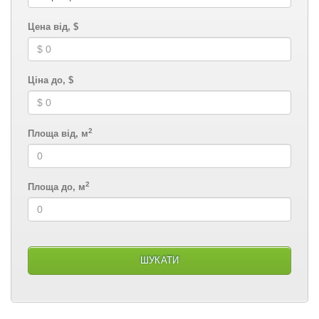
Цена від, $
Ціна до, $
2
Площа від, м
2
Площа до, м