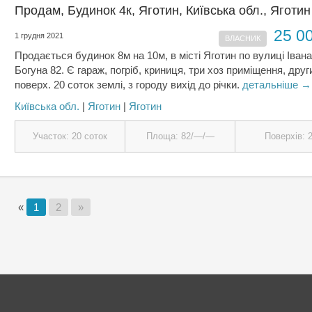
Продам, Будинок 4к, Яготин, Київська обл., Яготин
25 0
1 грудня 2021
ВЛАСНИК
Продається будинок 8м на 10м, в місті Яготин по вулиці Іван
Богуна 82. Є гараж, погріб, криниця, три хоз приміщення, друг
поверх. 20 соток землі, з городу вихід до річки.
детальніше →
Київська обл.
|
Яготин
|
Яготин
Участок: 20 соток
Площа: 82/—/—
Поверхів: 
«
1
2
»