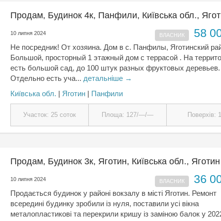
Продам, Будинок 4к, Панфили, Київська обл., Яго
58 0
10 липня 2024
ВЛАСНИК
Не посредник! От хозяина. Дом в с. Панфилы, Яготинский ра
Большой, просторный 1 этажный дом с террасой . На террит
есть большой сад, до 100 штук разных фруктовых деревьев.
Отдельно есть уча...
детальніше →
Київська обл.
|
Яготин
|
Панфили
Участок: 25 соток
Площа: 127/—/—
Поверхів: 
Продам, Будинок 3к, Яготин, Київська обл., Яготин
36 0
10 липня 2024
ВЛАСНИК
Продається будинок у районі вокзалу в місті Яготин. Ремонт
всередині будинку зробили із нуля, поставили усі вікна
металопластикові та перекрили кришу із заміною балок у 202