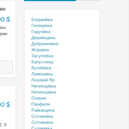
тин
00 $
Богданівка
Гензерівка
йон.
Годунівка
ории
Двірківщина
Добраничівка
Жоравка
Засупоївка
Капустинці
1
Кулябівка
Лемешівка
Лозовий Яр
Ничипорівка
Ничипорівка
Озерне
00 $
Панфили
Райківщина
Сотниківка
Сотниківка
2. У
Сулимівка