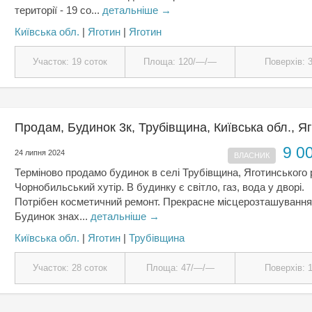
території - 19 со...
детальніше →
Київська обл.
|
Яготин
|
Яготин
Участок: 19 соток
Площа: 120/—/—
Поверхів: 
Продам, Будинок 3к, Трубівщина, Київська обл., Я
9 0
24 липня 2024
ВЛАСНИК
Терміново продамо будинок в селі Трубівщина, Яготинського р
Чорнобильський хутір. В будинку є світло, газ, вода у дворі.
Потрібен косметичний ремонт. Прекрасне місцерозташування
Будинок знах...
детальніше →
Київська обл.
|
Яготин
|
Трубівщина
Участок: 28 соток
Площа: 47/—/—
Поверхів: 