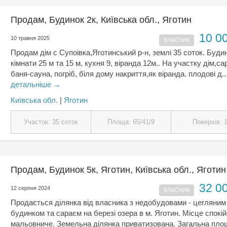
Продам, Будинок 2к, Київська обл., Яготин
10 0
10 травня 2025
ВЛАСНИК
Продам дім с Супоiвка,Яготинський р-н, землі 35 соток. Будин
кімнати 25 м та 15 м, кухня 9, віранда 12м.. На участку дім,са
баня-сауна, погріб, біля дому накриття,як віранда. плодові д..
детальніше →
Київська обл.
|
Яготин
Участок: 35 соток
Площа: 65/41/9
Поверхів: 
Продам, Будинок 5к, Яготин, Київська обл., Яготин
32 0
12 серпня 2024
ВЛАСНИК
Продається ділянка від власника з недобудовами - цегляним
будинком та сараєм на березі озера в м. Яготин. Місце спокій
мальовниче. Земельна ділянка приватизована. Загальна пло