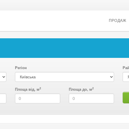
ПРОДАЖ
Регіон
Ра
2
2
Площа від, м
Площа до, м