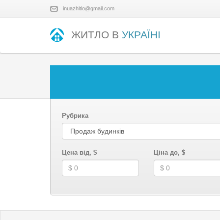
inuazhitlo@gmail.com
ЖИТЛО В
УКРАЇНІ
Рубрика
Цена від, $
Ціна до, $