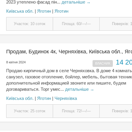
2023 утеплено фасад пін...
детальніше →
Київська обл.
|
Яготин
|
Яготин
Участок: 10 соток
Площа: 60/—/—
Поверхів: 
Продам, Будинок 4к, Черняхівка, Київська обл., Яг
14 2
8 квітня 2024
ВЛАСНИК
Продаю кирпичный дом в селе Черняховка. В доме 4 комнаты
санузел, газовое отопление, бойлер, мебель, бытовая техник
дополнительной информацией звоните или пишите, будем
договариваться. Торг умес...
детальніше →
Київська обл.
|
Яготин
|
Черняхівка
Участок: 25 соток
Площа: 72/—/—
Поверхів: 