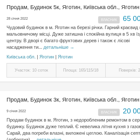
Продам, Будинок 5к, Яготин, Київська обл., Яготин
65 0
28 січня 2022
ВЛАСНИК
Чудовий будинок в м. Яготин на березі річки. Гарний краєвид 
мальовничому місці. Дуже затишна і спокійна вулиця в 5 хв їз
центру. В дворі є багато фруктових дерев і також є лісові
насадження ти...
детальніше →
Київська обл.
|
Яготин
|
Яготин
Участок: 10 соток
Площа: 165/115/18
Поверхів: 
Продам, Будинок 3к, Яготин, Київська обл., Яготин
20 0
9 січня 2022
ВЛАСНИК
Продам будинок в м. Яготин, з недоробленим ремонтом в сер
будинку. Будинок дуже теплий. Є невелика літня кухня з газо
Сарай, два погреби влазні, виложені цеглою. Каналізація сеп
(добротна)....
детальніше →