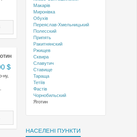
Макарів
Миронівка
Обухів
Переяслав-Хмельницький
3
Полесский
Припять
Ракитнянский
Ржищев
готин
Сквира
Славутич
00 $
Ставище
-ну,
Тараща
Тетіїв
.
Фастів
Чорнобильский
Яготин
1
НАСЕЛЕНІ ПУНКТИ