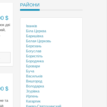
РАЙОНИ
00 $
ок дві
Іванків
рай,
Біла Церква
.
Баришівка
Белая Церковь
Березань
Богуслав
Бориспіль
1
Бородянка
Бровари
Буча
Васильків
Вишгород
Володарка
00 $
Згурівка
Ирпень
не та
Кагарлик
ща
Киево-Святошинский