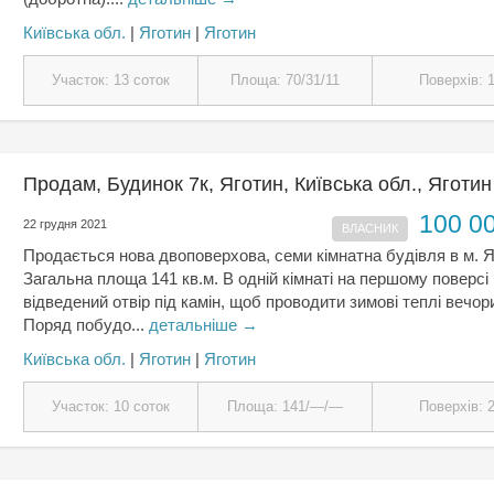
Київська обл.
|
Яготин
|
Яготин
Участок: 13 соток
Площа: 70/31/11
Поверхів: 
Продам, Будинок 7к, Яготин, Київська обл., Яготин
100 0
22 грудня 2021
ВЛАСНИК
Продається нова двоповерхова, семи кімнатна будівля в м. Я
Загальна площа 141 кв.м. В одній кімнаті на першому поверсі
відведений отвір під камін, щоб проводити зимові теплі вечор
Поряд побудо...
детальніше →
Київська обл.
|
Яготин
|
Яготин
Участок: 10 соток
Площа: 141/—/—
Поверхів: 