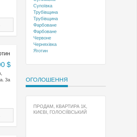
Супоївка
Трубівщина
Трубівщина
1
Фарбоване
Фарбоване
Червоне
Черняхівка
Яготин
отин
00 $
,
ОГОЛОШЕННЯ
а. За
ПРОДАМ, КВАРТИРА 1К,
КИЄВI, ГОЛОСІЇВСЬКИЙ
1