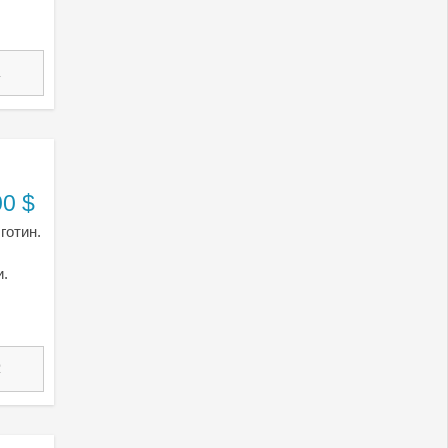
1
00 $
готин.
и.
2