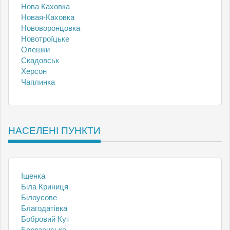
Нова Каховка
Новая-Каховка
Нововоронцовка
Новотроїцьке
Олешки
Скадовськ
Херсон
Чаплинка
НАСЕЛЕНІ ПУНКТИ
Іщенка
Біла Криниця
Білоусове
Благодатівка
Бобровий Кут
Борозенське