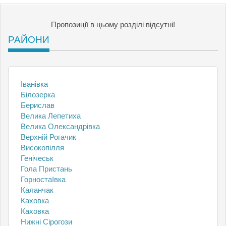
Пропозиції в цьому розділі відсутні!
РАЙОНИ
Іванівка
Білозерка
Берислав
Велика Лепетиха
Велика Олександрівка
Верхній Рогачик
Високопілля
Генічеськ
Гола Пристань
Горностаївка
Каланчак
Каховка
Каховка
Нижні Сірогози