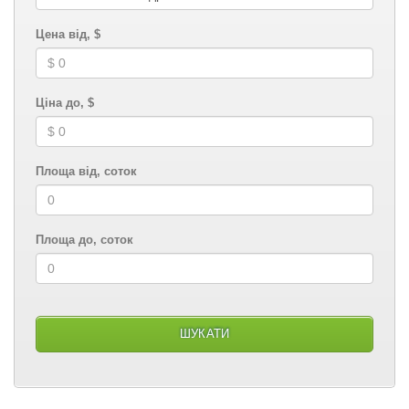
Цена від, $
Ціна до, $
Площа від, соток
Площа до, соток