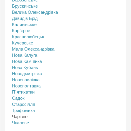
Брускинське
Велика Олександрівка
Давидів Брід
Калинівське
Кар`єрне
Краснолюбецьк
Кучерське
Мала Олександрівка
Нова Калуга
Нова Кам`янка
Нова Кубань
Новодмитрівка
Новопавлівка
Новополтавка
П`ятихатки
Садок
Старосілля
Трифонівка
Чарівне
Чкалове