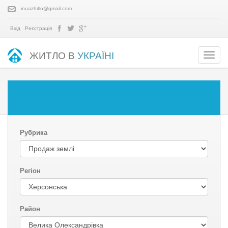
inuazhitlo@gmail.com
Вхід
Реєстрація
ЖИТЛО В
УКРАЇНІ
Рубрика
Регіон
Район