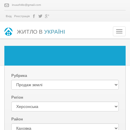
inuazhitlo@gmail.com
Вхід
Реєстрація
ЖИТЛО В
УКРАЇНІ
Рубрика
Регіон
Район