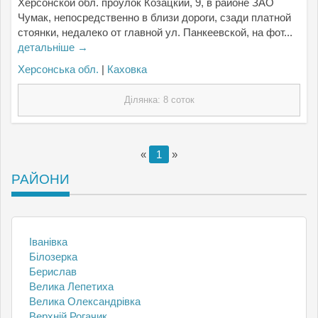
Херсонской обл. проулок Козацкий, 9, в районе ЗАО
Чумак, непосредственно в близи дороги, сзади платной
стоянки, недалеко от главной ул. Панкеевской, на фот...
детальніше →
Херсонська обл.
|
Каховка
Ділянка: 8 соток
«
1
»
РАЙОНИ
Іванівка
Білозерка
Берислав
Велика Лепетиха
Велика Олександрівка
Верхній Рогачик