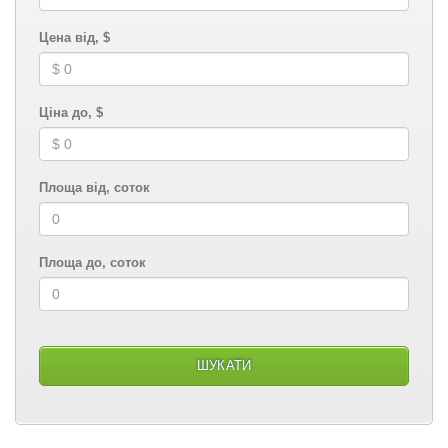
Цена від, $
Ціна до, $
Площа від, соток
Площа до, соток