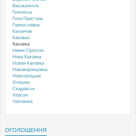
Високопілля
Генічеськ
Гола Пристань
Горностаївка
Каланчак
Каховка
Каховка
Нижні Сірогози
Нова Каховка
Новая-Каховка
Нововоронцовка
Новотроїцьке
Олешки
Скадовськ
Херсон
Чаплинка
ОГОЛОШЕННЯ