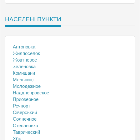
НАСЕЛЕНІ ПУНКТИ
Антоновка
Жилпоселок
Жовтневое
Зеленовка
Комишани
Мельниці
Молодежное
Надднепровское
Приозерное
Речпорт
Сіверський
Солнечное
Степановка
Таврический
Хбк