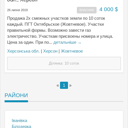
4 000 $
26 липня 2019
ВЛАСНИК
Продажа 2х смежных участков земли по 10 соток
каждый. ПГТ Октябрьское (Жовтневое). Участки
правильной формы. Возможно завести газ
электричество. Участкам присвоены номера и улица.
Цена за один. При по...
детальніше →
Херсонська обл.
|
Херсон
|
Жовтневое
Ділянка: 10 соток
«
1
»
РАЙОНИ
Іванівка
Білозерка