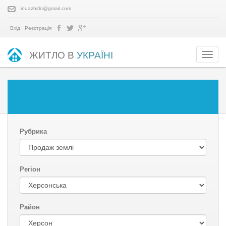
inuazhitlo@gmail.com
Вхід
Реєстрація
ЖИТЛО В
УКРАЇНІ
Рубрика
Регіон
Район