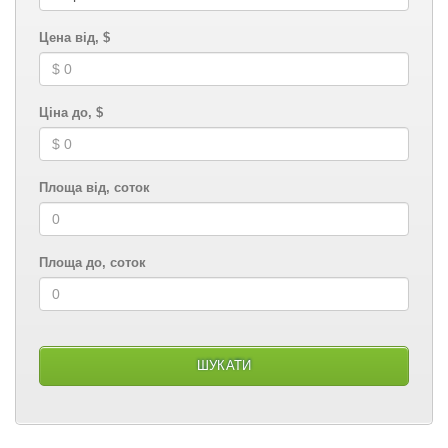
Цена від, $
Ціна до, $
Площа від, соток
Площа до, соток