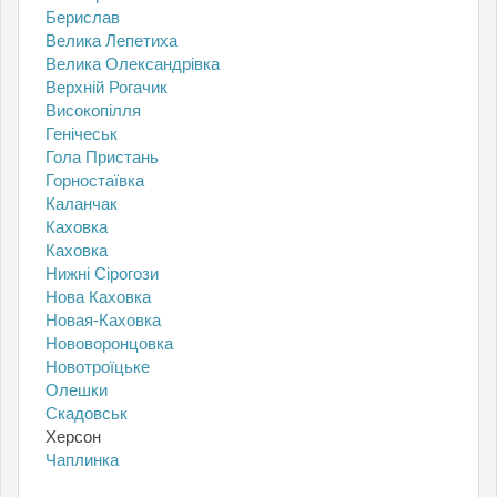
Берислав
Велика Лепетиха
Велика Олександрівка
Верхній Рогачик
Високопілля
Генічеськ
Гола Пристань
Горностаївка
Каланчак
Каховка
Каховка
Нижні Сірогози
Нова Каховка
Новая-Каховка
Нововоронцовка
Новотроїцьке
Олешки
Скадовськ
Херсон
Чаплинка