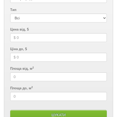
Тип
Цена від, $
Ціна до, $
2
Площа від, м
2
Площа до, м