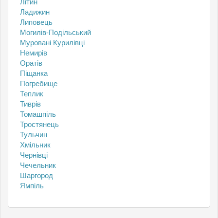
Літин
Ладижин
Липовець
Могилів-Подільський
Муровані Курилівці
Немирів
Оратів
Піщанка
Погребище
Теплик
Тиврів
Томашпіль
Тростянець
Тульчин
Хмільник
Чернівці
Чечельник
Шаргород
Ямпіль