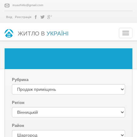
inuazhitlo@gmail.com
Вхід
Реєстрація
ЖИТЛО В
УКРАЇНІ
Рубрика
Регіон
Район