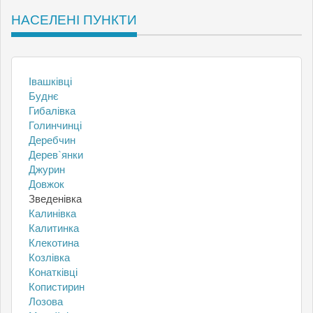
НАСЕЛЕНІ ПУНКТИ
Івашківці
Буднє
Гибалівка
Голинчинці
Деребчин
Дерев`янки
Джурин
Довжок
Зведенівка
Калинівка
Калитинка
Клекотина
Козлівка
Конатківці
Копистирин
Лозова