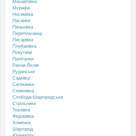
Михайлівка
Мурафа
Носиківка
Пасинки
Пеньківка
Перепільчинці
Писарівка
Плебанівка
Покутине
Політанки
Рахни-Лісові
Руданське
Садківці
Сапіжанка
Семенівка
Слобода-Шаргородська
Стрільники
Теклівка
Федорівка
Хоменки
Шаргород
Юліямпіль