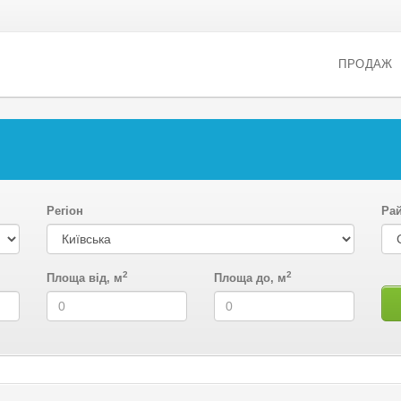
ПРОДАЖ
Регіон
Ра
2
2
Площа від, м
Площа до, м