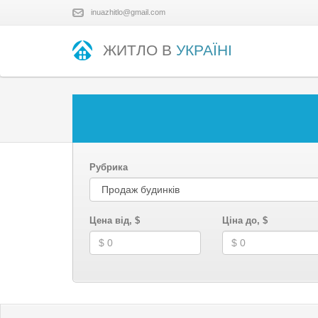
inuazhitlo@gmail.com
ЖИТЛО В
УКРАЇНІ
Рубрика
Цена від, $
Ціна до, $