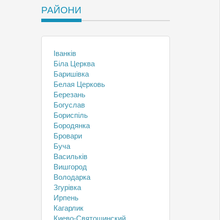
РАЙОНИ
Іванків
Біла Церква
Баришівка
Белая Церковь
Березань
Богуслав
Бориспіль
Бородянка
Бровари
Буча
Васильків
Вишгород
Володарка
Згурівка
Ирпень
Кагарлик
Киево-Святошинский