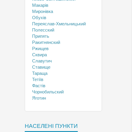
Макарів
Миронівка
Обухів
Переяслав-Хмельницький
Полесский
Припять
Ракитнянский
Ржищев
Сквира
Славутич
Ставище
Тараща
Тетіїв
Фастів
Чорнобильский
Яготин
НАСЕЛЕНІ ПУНКТИ