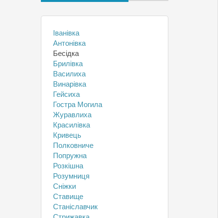
Іванівка
Антонівка
Бесідка
Брилівка
Василиха
Винарівка
Гейсиха
Гостра Могила
Журавлиха
Красилівка
Кривець
Полковниче
Попружна
Розкішна
Розумниця
Сніжки
Ставище
Станіславчик
Стрижавка