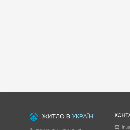
КОНТ
ЖИТЛО В
УКРАЇНІ
inu
Завжди свіжі та актуальні