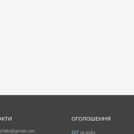
АКТИ
ОГОЛОШЕННЯ
azhitlo@gmail.com
227
за добу