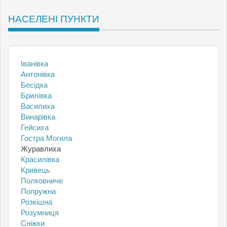
НАСЕЛЕНІ ПУНКТИ
Іванівка
Антонівка
Бесідка
Брилівка
Василиха
Винарівка
Гейсиха
Гостра Могила
Журавлиха
Красилівка
Кривець
Полковниче
Попружна
Розкішна
Розумниця
Сніжки