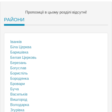
Пропозиції в цьому розділі відсутні!
РАЙОНИ
Іванків
Біла Церква
Баришівка
Белая Церковь
Березань
Богуслав
Бориспіль
Бородянка
Бровари
Буча
Васильків
Вишгород
Володарка
Згурівка