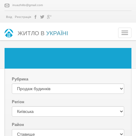
inuazhitlo@gmail.com
Вхід
Реєстрація
ЖИТЛО В
УКРАЇНІ
Рубрика
Регіон
Район