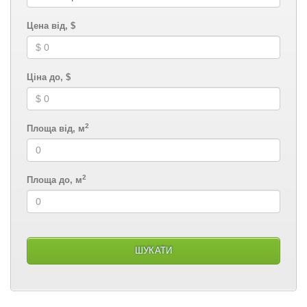
Цена від, $
Ціна до, $
2
Площа від, м
2
Площа до, м