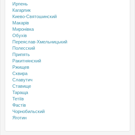
Ирпень
Кагарлик
Киево-Святошинский
Макарів
Миронівка
Обухів
Переяслав-Хмельницький
Полесский
Припять
Ракитнянский
Ржищев
Сквира
Славутич
Ставище
Тараща
Тетіїв
Фастів
Чорнобильский
Яготин