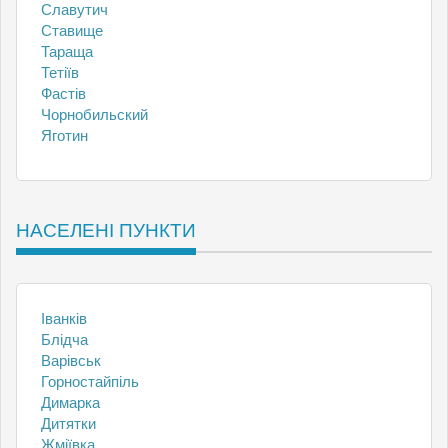
Славутич
Ставище
Тараща
Тетіїв
Фастів
Чорнобильский
Яготин
НАСЕЛЕНІ ПУНКТИ
Іванків
Блідча
Варівськ
Горностайпіль
Димарка
Дитятки
Жміївка