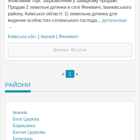
Можливий Торг. Зацікавлений у швидкому продажі.
Продам 2 земельні ділянки в селі Феневичі, Іванківського
району, Київської області: 1) земельна ділянка для
ведення особистого селянського господа...
детальніше
→
Київська обл.
|
Іванків
|
Феневичі
Ділянка: 49 соток
«
1
»
РАЙОНИ
Іванків
Біла Церква
Баришівка
Белая Церковь
Березань