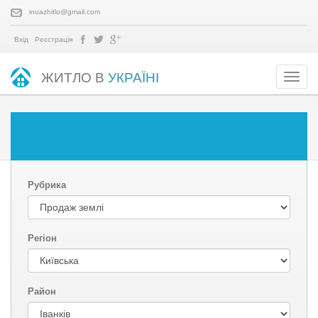
inuazhitlo@gmail.com
Вхід
Реєстрація
ЖИТЛО В
УКРАЇНІ
Рубрика
Регіон
Район