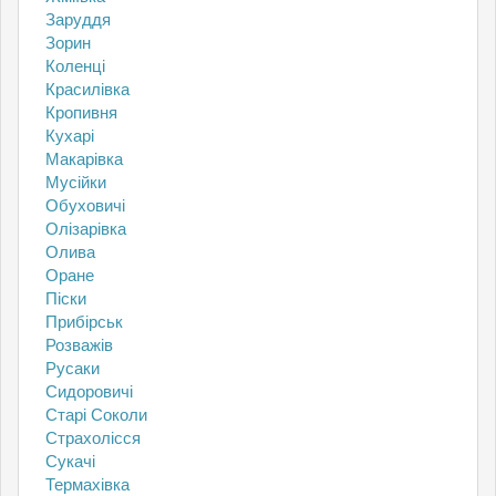
Заруддя
Зорин
Коленці
Красилівка
Кропивня
Кухарі
Макарівка
Мусійки
Обуховичі
Олізарівка
Олива
Оране
Піски
Прибірськ
Розважів
Русаки
Сидоровичі
Старі Соколи
Страхолісся
Сукачі
Термахівка