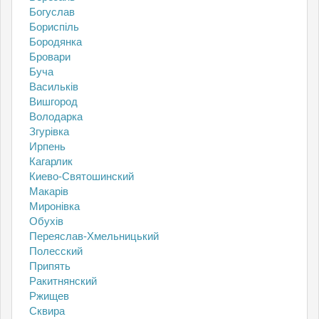
Богуслав
Бориспіль
Бородянка
Бровари
Буча
Васильків
Вишгород
Володарка
Згурівка
Ирпень
Кагарлик
Киево-Святошинский
Макарів
Миронівка
Обухів
Переяслав-Хмельницький
Полесский
Припять
Ракитнянский
Ржищев
Сквира