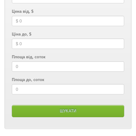
Цена від, $
Ціна до, $
Площа від, соток
Площа до, соток