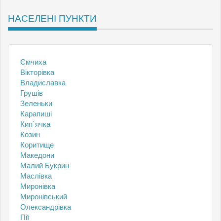
НАСЕЛЕНІ ПУНКТИ
Ємчиха
Вікторівка
Владиславка
Грушів
Зеленьки
Карапиші
Кип`ячка
Козин
Коритище
Македони
Малий Букрин
Маслівка
Миронівка
Миронівський
Олександрівка
Пії