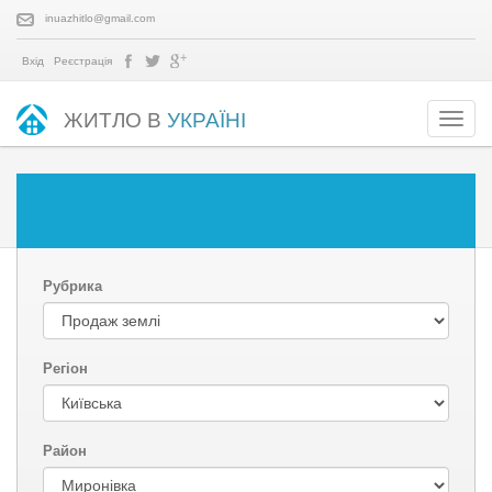
inuazhitlo@gmail.com
Вхід
Реєстрація
ЖИТЛО В
УКРАЇНІ
Рубрика
Регіон
Район