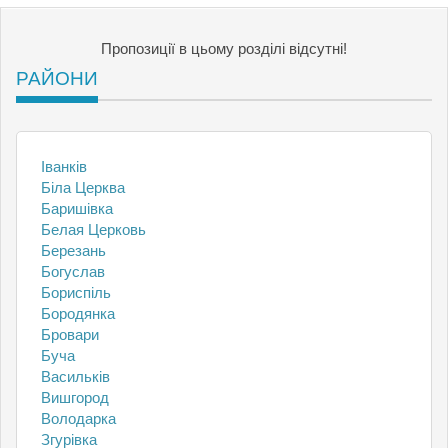
Пропозиції в цьому розділі відсутні!
РАЙОНИ
Іванків
Біла Церква
Баришівка
Белая Церковь
Березань
Богуслав
Бориспіль
Бородянка
Бровари
Буча
Васильків
Вишгород
Володарка
Згурівка