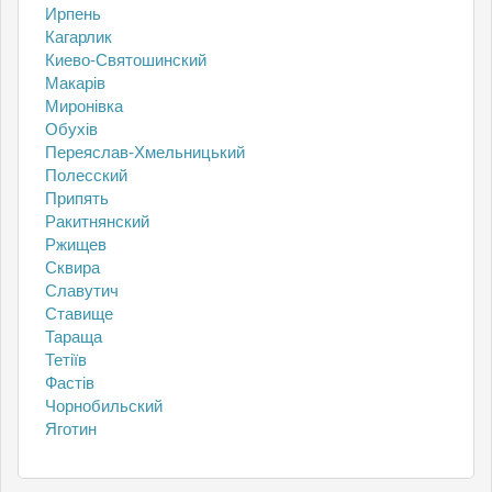
Ирпень
Кагарлик
Киево-Святошинский
Макарів
Миронівка
Обухів
Переяслав-Хмельницький
Полесский
Припять
Ракитнянский
Ржищев
Сквира
Славутич
Ставище
Тараща
Тетіїв
Фастів
Чорнобильский
Яготин