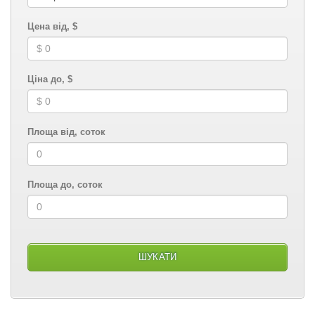
Цена від, $
Ціна до, $
Площа від, соток
Площа до, соток