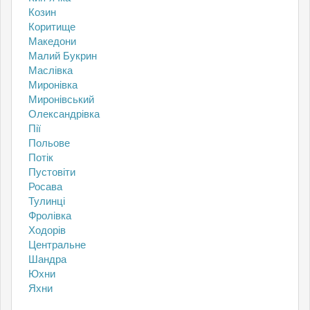
Козин
Коритище
Македони
Малий Букрин
Маслівка
Миронівка
Миронівський
Олександрівка
Пії
Польове
Потік
Пустовіти
Росава
Тулинці
Фролівка
Ходорів
Центральне
Шандра
Юхни
Яхни