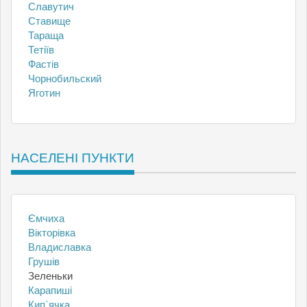
Славутич
Ставище
Тараща
Тетіїв
Фастів
Чорнобильский
Яготин
НАСЕЛЕНІ ПУНКТИ
Ємчиха
Вікторівка
Владиславка
Грушів
Зеленьки
Карапиші
Кип`ячка