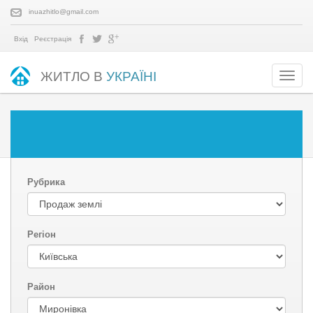
inuazhitlo@gmail.com
Вхід
Реєстрація
ЖИТЛО В
УКРАЇНІ
Рубрика
Регіон
Район