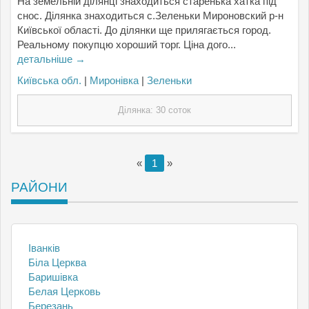
На земельній ділянці знаходиться старенька хатка під
снос. Ділянка знаходиться с.Зеленьки Мироновский р-н
Київської області. До ділянки ще прилягається город.
Реальному покупцю хороший торг. Ціна дого...
детальніше →
Київська обл.
|
Миронівка
|
Зеленьки
Ділянка: 30 соток
«
1
»
РАЙОНИ
Іванків
Біла Церква
Баришівка
Белая Церковь
Березань