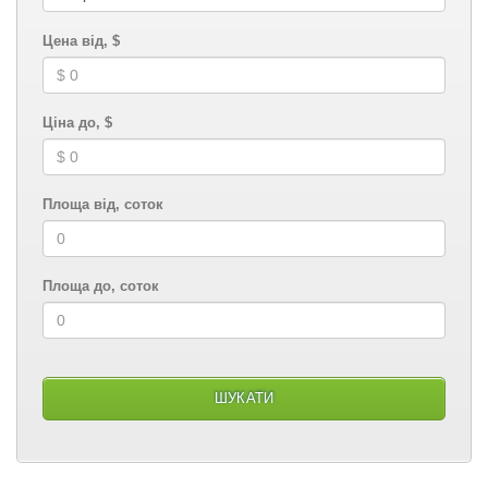
Цена від, $
Ціна до, $
Площа від, соток
Площа до, соток