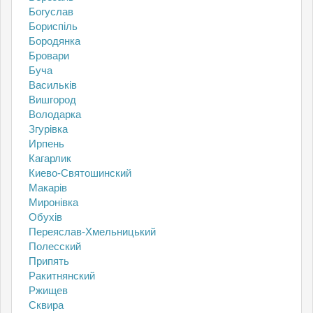
Богуслав
Бориспіль
Бородянка
Бровари
Буча
Васильків
Вишгород
Володарка
Згурівка
Ирпень
Кагарлик
Киево-Святошинский
Макарів
Миронівка
Обухів
Переяслав-Хмельницький
Полесский
Припять
Ракитнянский
Ржищев
Сквира