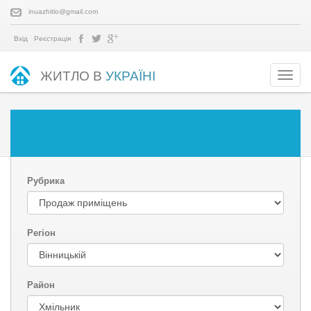
inuazhitlo@gmail.com
Вхід
Реєстрація
ЖИТЛО В
УКРАЇНІ
Рубрика
Регіон
Район