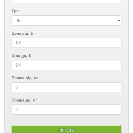
Тип
Цена від, $
Ціна до, $
2
Площа від, м
2
Площа до, м