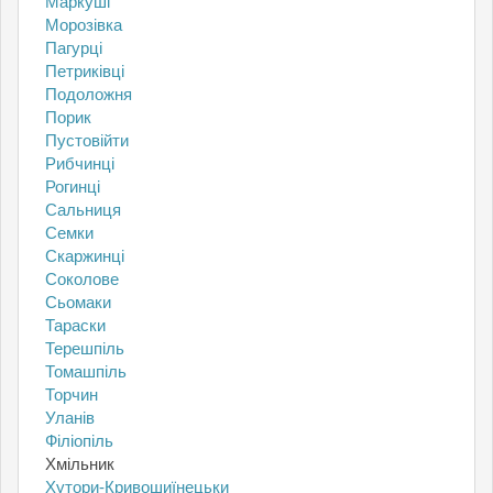
Маркуші
Морозівка
Пагурці
Петриківці
Подоложня
Порик
Пустовійти
Рибчинці
Рогинці
Сальниця
Семки
Скаржинці
Соколове
Сьомаки
Тараски
Терешпіль
Томашпіль
Торчин
Уланів
Філіопіль
Хмільник
Хутори-Кривошиїнецьки