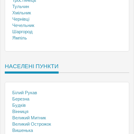
Тростянець
Тульчин
Хмільник
Чернівці
Чечельник
Шаргород
Ямпіль
НАСЕЛЕНІ ПУНКТИ
Білий Рукав
Березна
Будків
Вінниця
Великий Митник
Великий Острожок
Вишенька