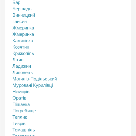
Бар
Бершадь
Винницкий
Гайсин
Жмеринка
Жмеринка
Калинівка
Козятин
Крижопіль
Літин
Ладижин
Липовець
Могилів-Подільський
Муровані Курилівці
Немирів
Оратів
Піщанка
Погребище
Теплик
Тиврів
Томашпіль