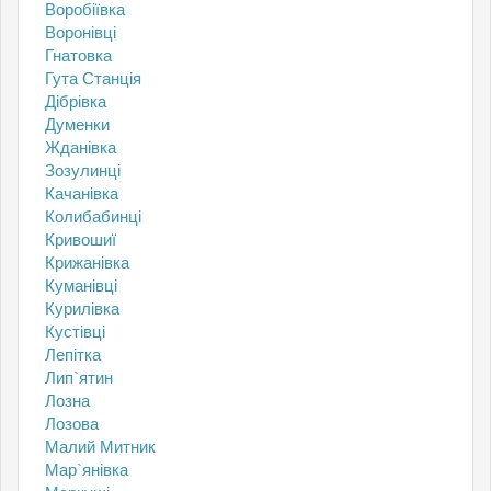
Воробіївка
Воронівці
Гнатовка
Гута Станція
Дібрівка
Думенки
Жданівка
Зозулинці
Качанівка
Колибабинці
Кривошиї
Крижанівка
Куманівці
Курилівка
Кустівці
Лепітка
Лип`ятин
Лозна
Лозова
Малий Митник
Мар`янівка