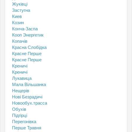
Жуківці
Застугна
Киев
Козин
Конча-Заспа
Кооп Энергетик
Копачів
Красна Слобідка
Красне Перше
Красне Перше
Креничі
Креничі
Лукавица
Мала Вільшанка
Нещерів
Нові Безрадичі
Новообух.трасса
Обухів
Підгірці
Перегонівка
Перше Травня