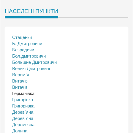
НАСЕЛЕНІ ПУНКТИ
Cтаценки
Б. Дмитровичи
Безрадичи
Бол.дмитровичи
Большие Дмитровичи
Великі Дмитровичі
Верем`я
Витачів
Витачів
Германівка
Григорівка
Григоривка
Дерев`яна
Дерев`яна
Деремезна
Долина