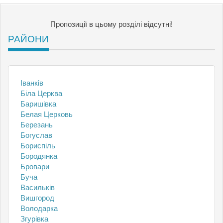
Пропозиції в цьому розділі відсутні!
РАЙОНИ
Іванків
Біла Церква
Баришівка
Белая Церковь
Березань
Богуслав
Бориспіль
Бородянка
Бровари
Буча
Васильків
Вишгород
Володарка
Згурівка