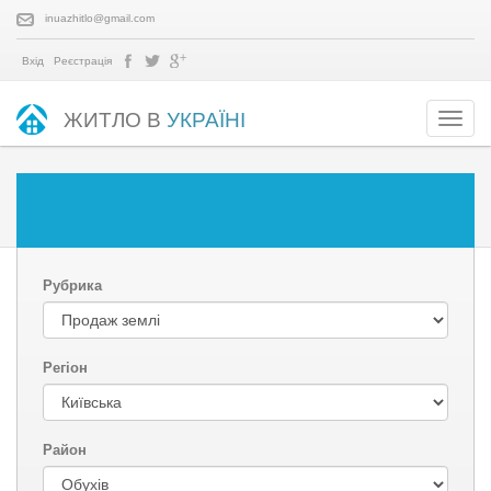
inuazhitlo@gmail.com
Вхід
Реєстрація
ЖИТЛО В
УКРАЇНІ
Рубрика
Регіон
Район