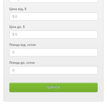
Цена від, $
Ціна до, $
Площа від, соток
Площа до, соток