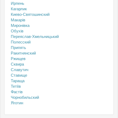
Ирпень
Кагарлик
Киево-Святошинский
Макарів
Миронівка
Обухів
Переяслав-Хмельницький
Полесский
Припять
Ракитнянский
Ржищев
Сквира
Славутич
Ставище
Тараща
Тетіїв
Фастів
Чорнобильский
Яготин