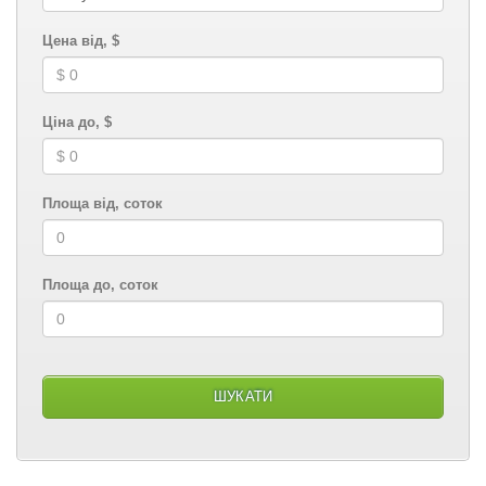
Цена від, $
Ціна до, $
Площа від, соток
Площа до, соток