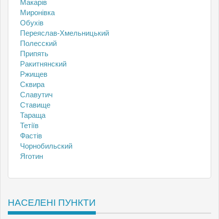
Макарів
Миронівка
Обухів
Переяслав-Хмельницький
Полесский
Припять
Ракитнянский
Ржищев
Сквира
Славутич
Ставище
Тараща
Тетіїв
Фастів
Чорнобильский
Яготин
НАСЕЛЕНІ ПУНКТИ