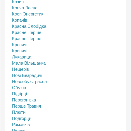
Козин
Конча-Заспа
Кооп Энергетик
Копачів
Красна Слобідка
Красне Перше
Красне Перше
Креничі
Креничі
Лукавица
Мала Вільшанка
Нещерів
Нові Безрадичі
Новообух.трасса
Обухів
Підгірці
Перегонівка
Перше Травня
Плюти
Подгорци
Романків
Рудикі