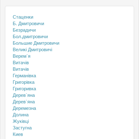
Cтаценки
Б. Дмитровичи
Безрадичи
Бол.дмитровичи
Большие Дмитровичи
Великі Дмитровичі
Верем`я
Витачів
Витачів
Германівка
Григорівка
Григоривка
Дерев`яна
Дерев`яна
Деремезна
Долина
Жуківці
Застугна
Киев