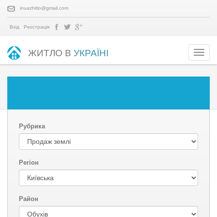
inuazhitlo@gmail.com
Вхід
Реєстрація
ЖИТЛО В
УКРАЇНІ
Рубрика
Регіон
Район