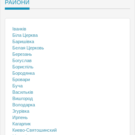
РАЙОНИ
Іванків
Біла Церква
Баришівка
Белая Церковь
Березань
Богуслав
Бориспіль
Бородянка
Бровари
Буча
Васильків
Вишгород
Володарка
Згурівка
Ирпень
Кагарлик
Киево-Святошинский