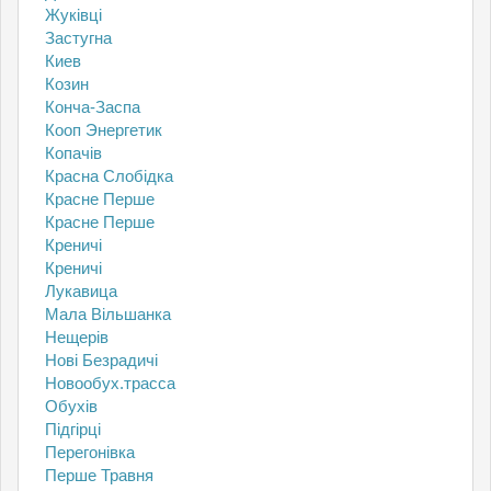
Жуківці
Застугна
Киев
Козин
Конча-Заспа
Кооп Энергетик
Копачів
Красна Слобідка
Красне Перше
Красне Перше
Креничі
Креничі
Лукавица
Мала Вільшанка
Нещерів
Нові Безрадичі
Новообух.трасса
Обухів
Підгірці
Перегонівка
Перше Травня