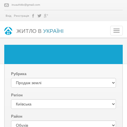
inuazhitlo@gmail.com
Вхід
Реєстрація
ЖИТЛО В
УКРАЇНІ
Рубрика
Регіон
Район