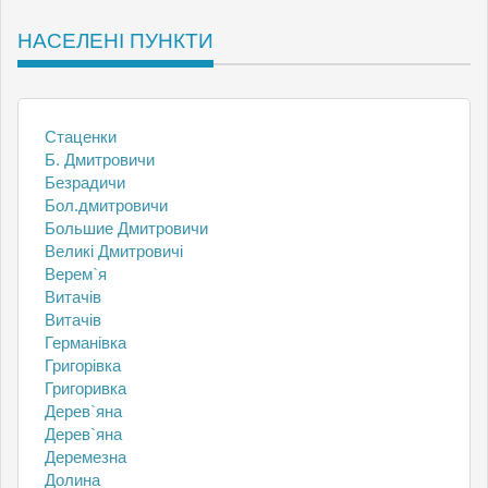
НАСЕЛЕНІ ПУНКТИ
Cтаценки
Б. Дмитровичи
Безрадичи
Бол.дмитровичи
Большие Дмитровичи
Великі Дмитровичі
Верем`я
Витачів
Витачів
Германівка
Григорівка
Григоривка
Дерев`яна
Дерев`яна
Деремезна
Долина