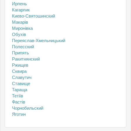
Ирпень
Кагарлик
Киево-Святошинский
Макарів
Миронівка
Обухів
Переяслав-Хмельницький
Полесский
Припять
Ракитнянский
Ржищев
Сквира
Славутич
Ставище
Тараща
Тетіїв
Фастів
Чорнобильский
Яготин