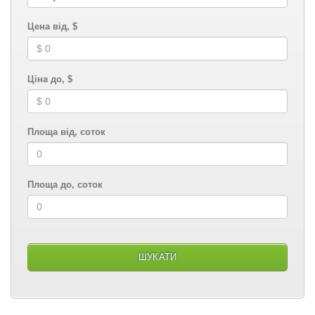
Цена від, $
Ціна до, $
Площа від, соток
Площа до, соток