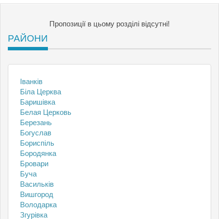
Пропозиції в цьому розділі відсутні!
РАЙОНИ
Іванків
Біла Церква
Баришівка
Белая Церковь
Березань
Богуслав
Бориспіль
Бородянка
Бровари
Буча
Васильків
Вишгород
Володарка
Згурівка