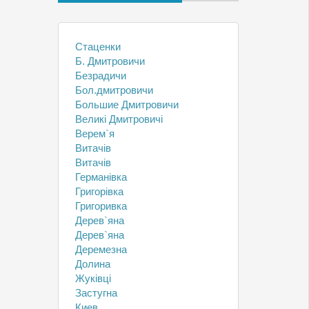
Cтаценки
Б. Дмитровичи
Безрадичи
Бол.дмитровичи
Большие Дмитровичи
Великі Дмитровичі
Верем`я
Витачів
Витачів
Германівка
Григорівка
Григоривка
Дерев`яна
Дерев`яна
Деремезна
Долина
Жуківці
Застугна
Киев