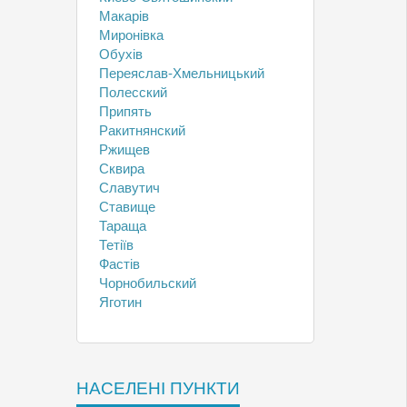
Макарів
Миронівка
Обухів
Переяслав-Хмельницький
Полесский
Припять
Ракитнянский
Ржищев
Сквира
Славутич
Ставище
Тараща
Тетіїв
Фастів
Чорнобильский
Яготин
НАСЕЛЕНІ ПУНКТИ