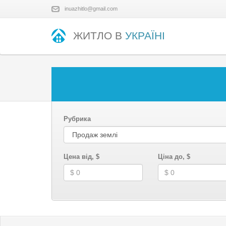
inuazhitlo@gmail.com
ЖИТЛО В
УКРАЇНІ
Рубрика
Цена від, $
Ціна до, $