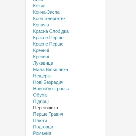
Козин
Конча-Заспа
Кооп Энергетик
Копачів
Красна Слобідка
Красне Перше
Красне Перше
Креничі
Креничі
Лукавица
Мала Вільшанка
Нещерів
Нові Безрадичі
Новообух.трасса
Обухів
Підгірці
Перегонівка
Перше Травня
Плюти
Подгорци
Романків