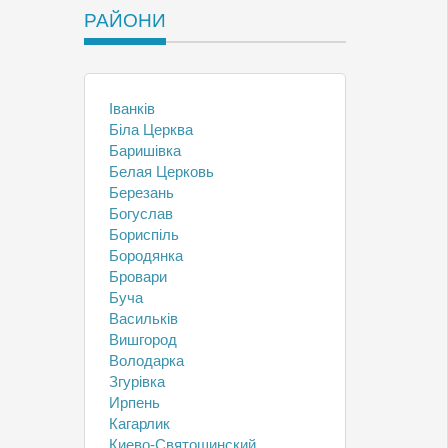
РАЙОНИ
Іванків
Біла Церква
Баришівка
Белая Церковь
Березань
Богуслав
Бориспіль
Бородянка
Бровари
Буча
Васильків
Вишгород
Володарка
Згурівка
Ирпень
Кагарлик
Киево-Святошинский